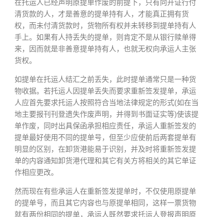
在托运人已经声明原提单作废的前提下，只有向开证行付
清货款的人，才是善意的提单持有人，才能真正拥有货
权，而未付清货款时，货物所有权并未转移到提单持有人
手上。如果有人持丢失的提单，则肯定不是从银行赎单得
来，因而就是非善意提单持有人，也就无权向承运人主张
货权。
如提单在托运人结汇之前丢失，此时提单通常只是一种货
物收据。若托运人因提单丢失而要求重新签发提单，承运
人应首先要求托运人按照符合当地法律规定的形式(如在当
地主要报刊刊登遗失作废声明，并得到书面证实等)使该提
单作废，同时出具保函承担相应责任，承运人重新签发的
提单最好使用不同的提单号，但至少应使前后两套提单有
明显的区别，在卸货港能易于识别，并及时将重新签发提
单的内容通知卸货港代理和其它有关方将相关的其它单证
作相应更改。
然而现在有些承运人在重新签发提单时，不仅使用原提单
的提单号，而且其它内容也与原提单相同，这样一票货物
就有两份相同的提单，承运人既然要求托运人登报声明原