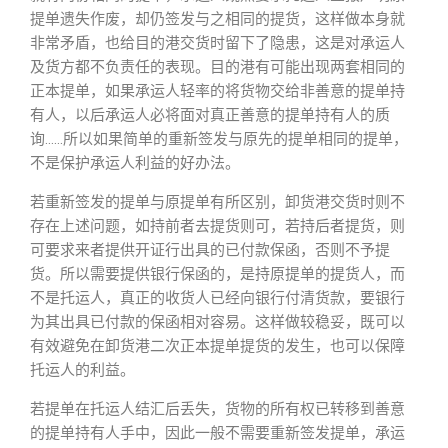
提单遗失作废，却仍签发与之相同的提货，这样做本身就
非常矛盾，也给目的港交货时留下了隐患，这是对承运人
及货方都不负责任的表现。目的港有可能出现两套相同的
正本提单，如果承运人轻率的将货物交给非善意的提单持
有人，以后承运人必将面对真正善意的提单持有人的质
询……所以如果简单的重新签发与原先的提单相同的提单，
不是保护承运人利益的好办法。
若重新签发的提单与原提单有所区别，卸货港交货时则不
存在上述问题，如持前者去提货则可，若持后者提货，则
可要求来者提供开证行出具的已付款保函，否则不予提
货。所以需要提供银行保函的，是持原提单的提货人，而
不是托运人，真正的收货人已经向银行付清货款，要银行
为其出具已付款的保函相对容易。这样做较稳妥，既可以
有效避免在卸货港二次正本提单提货的发生，也可以保障
托运人的利益。
若提单在托运人结汇后丢失，货物的所有权已转移到善意
的提单持有人手中，因此一般不需要重新签发提单，承运