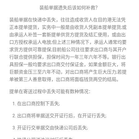
装船单据遗失后该如何补救？
装船单据在快递中丢失，往往造成收货人在目的港无法凭
正本提单提货，实务中一般是由收货人凭副本提单提货;或
由承运人补签一套新提单供货方提货及结汇使用，或由出
口方授权承运人电放;但上述三种情况下，承运人通常均要
求货方提供可靠提保;目前船公司往往要求出口商与其开户
行联合提供担保，担保时间为一年三年六年不等。银行出
具担保一般均要求出口商交付保证金，如果金额巨大，将
巨额资金压三至六年不动，对出口商将产生巨大压力;若提
单被第三人善意取得，出口商将面临钱货两空的结局。
提单在寄送过程中丢失可能有数种情况：
在出口商控制下丢失;
出口商将单据送交开证行后，在开证行丢失;
开证行交单据交由快递公司后丢失;