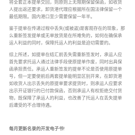
将全套正本提单交回，则原则上无限期保留保函，如收货
人提出返还要求，卸货港代理应根据所在国法律保留一个
最低期限。国内港口至少需要保留一年半。
鉴于提单在传递过程中丢失(或被盗)是客观存在的现象，那
么重新签发提单或无单放货是在所难免的，如何在确保承
运人利益的同时，保障托运人的利益是迫切需要的。
综上所述，如提单在结汇前丢失需重新签发时，承运人应
首先要求托运人通过法律手段使原提单作废，同时出具保
函承担责任。承运人重新签发的提单不论是否使用原提单
号，但一定要使前后两套提单能明显区别开来，在卸货港
如收货人出示丢失的原提单要求提货时，则承运人应要求
出示开证银行的已付款保函，否则承运人有权拒绝交付货
物，既保障了承运人的利益，也改善了托运人在丢失提单
后遭受的不合理待遇。
每月更新名录的开发电子书!