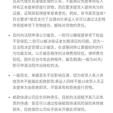
及其代理负有谨慎处理的义务，不能再仅凭提单持有人
持有正本提单即放行货物，而应要求提货人提供充分的
证据，证明其取得提单是善意的。例如，背书是否连续?
符合要求?是否支付了合理对价承运人也可以通过法定程
序将提单项下货物提存，解除对货物的责任。
及时向法院申请公示催告。一则可以确保提单项下权益
不受侵犯;二则可以解决保证金长期滞压的问题。因为一
旦法院决定受理公示催告，在该期间转让票据权利的行
为均属无效。公示催告程序的法律费用较低，律师费也
较低。国外应当也有此种程序，催告期满(一般为60天)
即可申请法院作出除权判决。
一般而言，单据丢失不应影响压港，因为收货人有义务
收货并不能据此拒绝卸货;承运人同样不能以收货人无正
本提单为由拒绝卸货，尽管其有权拒绝放行货物。
邮政快递公司应负何种责任，目前的法规赋予其几近免
责的待遇：是否可以通过投保邮政快递风险保险来转嫁
损失，目前保险公司似乎倘未开展此项保险。