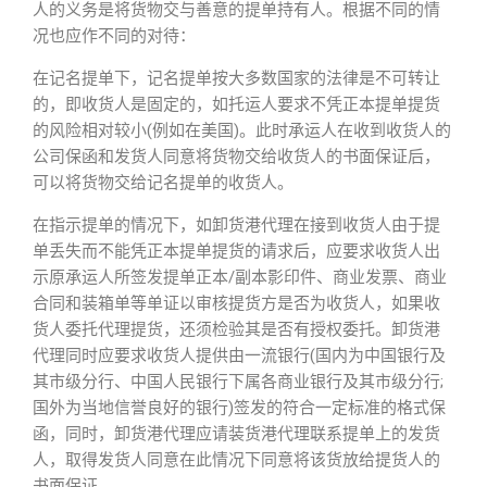
人的义务是将货物交与善意的提单持有人。根据不同的情
况也应作不同的对待：
在记名提单下，记名提单按大多数国家的法律是不可转让
的，即收货人是固定的，如托运人要求不凭正本提单提货
的风险相对较小(例如在美国)。此时承运人在收到收货人的
公司保函和发货人同意将货物交给收货人的书面保证后，
可以将货物交给记名提单的收货人。
在指示提单的情况下，如卸货港代理在接到收货人由于提
单丢失而不能凭正本提单提货的请求后，应要求收货人出
示原承运人所签发提单正本/副本影印件、商业发票、商业
合同和装箱单等单证以审核提货方是否为收货人，如果收
货人委托代理提货，还须检验其是否有授权委托。卸货港
代理同时应要求收货人提供由一流银行(国内为中国银行及
其市级分行、中国人民银行下属各商业银行及其市级分行;
国外为当地信誉良好的银行)签发的符合一定标准的格式保
函，同时，卸货港代理应请装货港代理联系提单上的发货
人，取得发货人同意在此情况下同意将该货放给提货人的
书面保证。