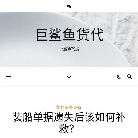
巨鲨鱼货代
巨鲨鱼物流
货代业务必备
装船单据遗失后该如何补
救？