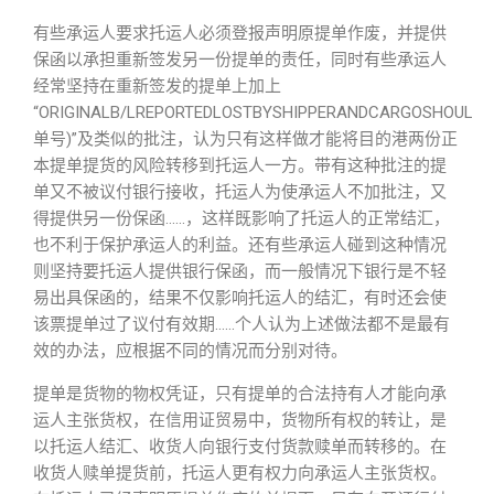
有些承运人要求托运人必须登报声明原提单作废，并提供
保函以承担重新签发另一份提单的责任，同时有些承运人
经常坚持在重新签发的提单上加上
“ORIGINALB/LREPORTEDLOSTBYSHIPPERANDCARGOSHOULDB
单号)”及类似的批注，认为只有这样做才能将目的港两份正
本提单提货的风险转移到托运人一方。带有这种批注的提
单又不被议付银行接收，托运人为使承运人不加批注，又
得提供另一份保函……，这样既影响了托运人的正常结汇，
也不利于保护承运人的利益。还有些承运人碰到这种情况
则坚持要托运人提供银行保函，而一般情况下银行是不轻
易出具保函的，结果不仅影响托运人的结汇，有时还会使
该票提单过了议付有效期……个人认为上述做法都不是最有
效的办法，应根据不同的情况而分别对待。
提单是货物的物权凭证，只有提单的合法持有人才能向承
运人主张货权，在信用证贸易中，货物所有权的转让，是
以托运人结汇、收货人向银行支付货款赎单而转移的。在
收货人赎单提货前，托运人更有权力向承运人主张货权。