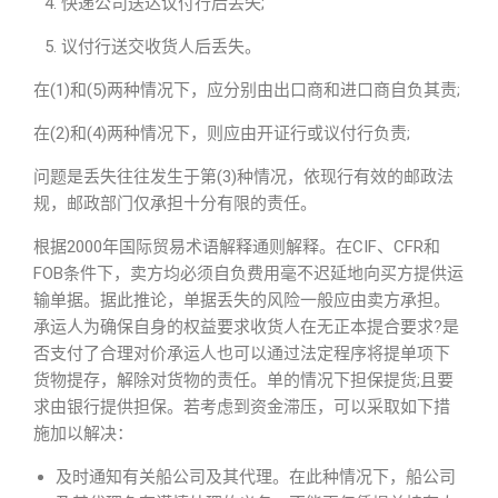
快递公司送达议付行后丢失;
议付行送交收货人后丢失。
在(1)和(5)两种情况下，应分别由出口商和进口商自负其责;
在(2)和(4)两种情况下，则应由开证行或议付行负责;
问题是丢失往往发生于第(3)种情况，依现行有效的邮政法
规，邮政部门仅承担十分有限的责任。
根据2000年国际贸易术语解释通则解释。在CIF、CFR和
FOB条件下，卖方均必须自负费用毫不迟延地向买方提供运
输单据。据此推论，单据丢失的风险一般应由卖方承担。
承运人为确保自身的权益要求收货人在无正本提合要求?是
否支付了合理对价承运人也可以通过法定程序将提单项下
货物提存，解除对货物的责任。单的情况下担保提货;且要
求由银行提供担保。若考虑到资金滞压，可以采取如下措
施加以解决：
及时通知有关船公司及其代理。在此种情况下，船公司