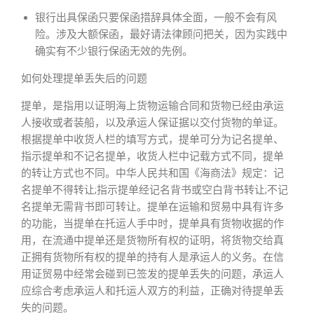
银行出具保函只要保函措辞具体全面，一般不会有风
险。涉及大额保函，最好请法律顾问把关，因为实践中
确实有不少银行保函无效的先例。
如何处理提单丢失后的问题
提单，是指用以证明海上货物运输合同和货物已经由承运
人接收或者装船，以及承运人保证据以交付货物的单证。
根据提单中收货人栏的填写方式，提单可分为记名提单、
指示提单和不记名提单，收货人栏中记载方式不同，提单
的转让方式也不同。中华人民共和国《海商法》规定：记
名提单不得转让;指示提单经记名背书或空白背书转让;不记
名提单无需背书即可转让。提单在运输和贸易中具有许多
的功能，当提单在托运人手中时，提单具有货物收据的作
用，在流通中提单还是货物所有权的证明，将货物交给真
正拥有货物所有权的提单的持有人是承运人的义务。在信
用证贸易中经常会碰到已签发的提单丢失的问题，承运人
应综合考虑承运人和托运人双方的利益，正确对待提单丢
失的问题。