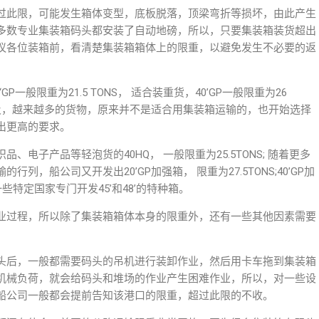
过此限，可能发生箱体变型，底板脱落，顶梁弯折等损坏，由此产生
多数专业集装箱码头都安装了自动地磅，所以，只要集装箱装货超出
议各位装箱前，看清楚集装箱箱体上的限重，以避免发生不必要的返
‘GP一般限重为21.5 TONS， 适合装重货，40’GP一般限重为26
及，越来越多的货物，原来并不是适合用集装箱运输的，也开始选择
出更高的要求。
电子产品等轻泡货的40HQ， 一般限重为25.5TONS; 随着更多
，船公司又开发出20’GP加强箱， 限重为27.5TONS;40’GP加
些特定国家专门开发45’和48’的特种箱。
业过程，所以除了集装箱箱体本身的限重外，还有一些其他因素需要
码头后，一般都需要码头的吊机进行装卸作业，然后用卡车拖到集装箱
机械负荷，就会给码头和堆场的作业产生困难作业，所以，对一些设
船公司一般都会提前告知该港口的限重，超过此限的不收。