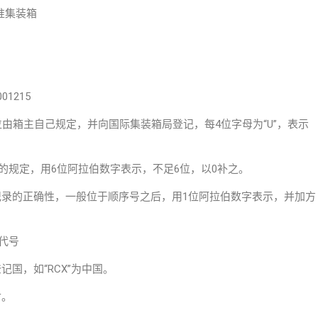
’标准集装箱
1215
位由箱主自己规定，并向国际集装箱局登记，每4位字母为“U”，表示
准的规定，用6位阿拉伯数字表示，不足6位，以0补之。
记录的正确性，一般位于顺序号之后，用1位阿拉伯数字表示，并加方
代号
国，如“RCX”为中国。
寸。