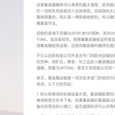
这是集装箱箱体可以承受的最大强度，装货超
的一切损失将由装货人全部承担。目前国内大
箱体限重的，码头是一律拒绝收柜的。所以建
箱重装作业。
旧制的普通干货箱分20’GP;40’GP两种，其中20
TONS，适合装轻货。但随着集装箱船运的普
用集装箱船来运输，这就向集装箱的箱体的提
不久以后就有船公司开发出专门向欧洲运输纺织品、
的货种，如矿石，粮食，化工品加入集装箱运输的行列
强箱，限重为28TONS，甚至于有些船公司对一
其次，集装箱运输是一项涉及多部门的协同作
考虑，以下分别列出：
1. 码头和堆场的机械设备负荷。集装箱船靠
堆场再用叉车吊下来。如果集装箱的重量超过
备比较落后的小港口，船东或国际货代公司等