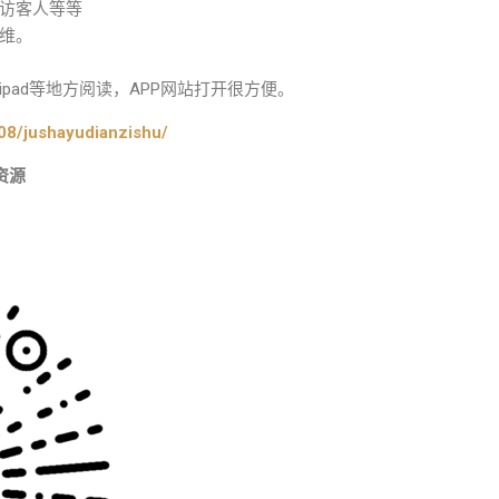
访客人等等
维。
pad等地方阅读，APP网站打开很方便。
08/jushayudianzishu/
资源