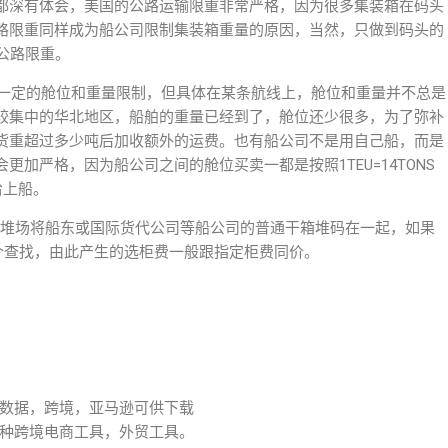
人都深有体会，美国的公路运输限重非常严格，因为很多集装箱在码头
路限重同样成为船公司限制集装箱重量的原因，当然，只做到码头的
公路限重。
有一定的舱位和重量限制，但具体在某条航线上，舱位和重量并不总是
较集中的华北地区，船舶的重量已经到了，舱位还少很多，为了弥补
货重超过多少吨后加收额外的运费。也有船公司不是用自己船，而是
加严格，因为船公司之间的舱位买卖一都是按照1TEU=14TONS
给上船。
/堆场将船东或国际货代公司等船公司的普通干箱堆码在一起，如果
个查找，由此产生的选柜费一般跟指定柜费同价。
数据，跨境，亚马逊可供下载
种跨境电商工具，外贸工具。