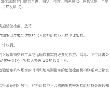
门施检(施检部门接受单据、确认、检验、结果登记、拟制证稿、审核
，并签发证书)。
实施检验检疫、放行
向卸货口岸或到达站的出入境检验检疫机构申请报检。
，计收费。
的入境货物交通工具或运输包装实施必要的检疫、消毒、卫生除害处
动物等除外)供报检人办理海关的通关手续;
检验检疫机构规定的时间和地点到指定的检验检疫机构联系对货物实
验检疫证明》放行，经检验检疫不合格的货物签发检验检疫处理通知