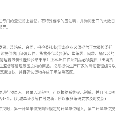
在专门的登记薄上登记，有特殊要求的应注明，并询问出口的大致日
书等。
发票、装箱单、合同、报检委托书(青岛企业必须提供正本报检委托
的须提供信用证复印件、货物外包装(纸箱、塑编袋、网袋、桶包装的
物运输包装性能检验结果单》正本;出口换证商品必须提供《出境货
卫生监督等管理范围之内的商品，必须提供生产厂家的两证管理编号以
入货通知书，并且确认货物存放于场站熏蒸区。
据进行预录入。预录入过程中，可以根据系统提示制单，并且可以根
否齐全。(九城单证系统在线更新，所以很多编码要求及时更新)
冲突时，第一计量单位按商检规定的计量单位输入，第二计量单位按