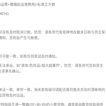
海运费+整箱起运港费用)/标准立方数
0’HQ
却没有及时取消订舱。防范：请各货代有规律地在截关日前与货主保
通知，否则会产生亏舱费。
尽可能一致，如有任何变动及时通知。
法承运，如“液体/危险品/超大超重件”。防范：请各货代告知货主
必须事先确认。
单证一致，单货一致，海关若有疑问请配合我司报关员及时清晰地向
证货物及时出运。
AD，拼箱货特指装不满一整箱(20’/40/45)的小票货物。通常是由散货拼装承揽