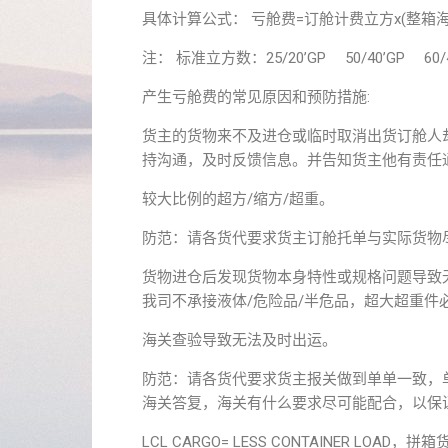
具体计算公式： 亏舱费=订舱计费立方x(整箱
注： 标准立方数：25/20’GP 50/40’GP 60/4
产生亏舱费的常见原因和预防措施:
货主的货物来不及进仓或临时取消出货订舱人
持沟通，及时反馈信息。并告知货主他有责任
较大比例的超方/缩方/超重。
防范：请各货代要求货主订舱托单与实际货物
货物进仓后发现货物本身特性或规格问题导致无
我司不承接液体/危险品/半危品，超大超重件
海关查验导致无法及时出运。
防范：请各货代要求货主报关做到单单一致，
海关答复，海关有什么要求尽可能配合，以保
LCL CARGO= LESS CONTAINER LO