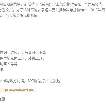
箱货运站或内陆站点集中，而后将两票或两票以上的货物拼装在一个集装箱内，
分别交货。对于这种货物，承运人要负担装箱与拆箱作业，装拆箱费
本上与传统杂货运输相同。
数据，跨境，亚马逊可供下载
种跨境电商工具，外贸工具。
访客人等等
维。
pad等地方阅读，APP网站打开很方便。
08/jushayudianzishu/
资源