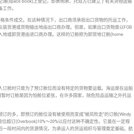
(space book)上登记，即表明承、托双方已建立了有关货物运输
备工作。
价格条件成交。在这种情况下，出口商须承担出口货物的托运工作，
在装货港或货物输出地由出口商办理。但是，如果出口货物是以FOB
地或卸货港由进口商办理。这样的订舱称为卸货地订舱(home
人订舱时只是为了预订舱位而没有特定的货物要运载。海运是在运船
采用暂时订舱是因为怕舱位紧张，在许多国家，除危险品运输之外托运
的多，即预订的舱位没有被使用而变成“被风吹走”的订舱(Windy
位超订(Overbook)10%～20%以应付这种不确定性。它虽在一定程
后一段时间内的货源情况，为承运人的货运组织与管理奠定基础。航