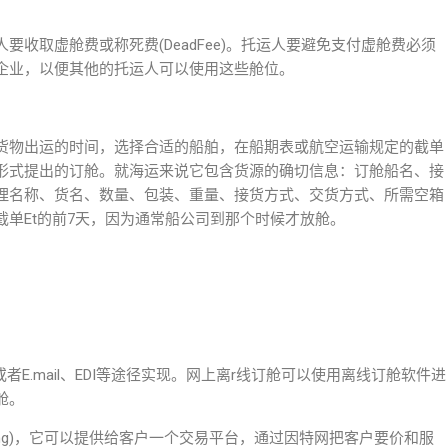
收取虚舱费或称死费(DeadFee)。托运人要避免支付虚舱费必须
企业，以便其他的托运人可以使用这些舱位。
货物出运的时间，选择合适的船舶，在船期表或航空运输规定的截单
形式提出的订舱。就海运来说它包含货源的确切信息：订舱船名、接
理名称、货名、数量、包装、重量、接货方式、交货方式、所需空箱
单Et的前7天，因为通常船公司到那个时候才放舱。
E.mail、EDI等途径实现。网上离r线订舱可以使用离线订舱软件进
舱。
king)，它可以提供给客户一个交易平台，通过因特网把客户要价和服