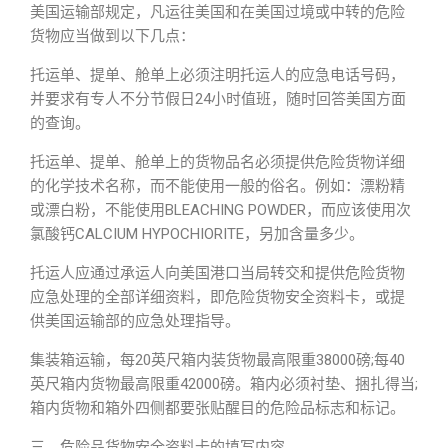
美国运输部规定，凡运往美国和在美国过境或中转的危险
货物应当做到以下几点：
托运单、提单、舱单上必须注明托运人的应急电话号码，
并要求有专人不分节假日24小时值班，随时回答美国方面
的查询。
托运单、提单、舱单上的货物品名必须提供危险货物详细
的化学技术名称，而不能使用一般的俗名。例如：漂粉精
或漂白粉，不能使用BLEACHING POWDER，而应该使用次
氯酸钙CALCIUM HYPOCHIORITE，另加含量多少。
托运人应通过承运人向美国港口当局转交和提供危险货物
应急处理的全部详细资料，即危险货物安全资料卡，或提
供美国运输部的应急处理指导。
集装箱运输，每20英尺箱内装货物最高限重38000磅;每40
英尺箱内货物最高限重42000磅。箱内必须衬垫、捆扎得当;
箱内货物和箱外四侧都要张贴醒目的危险品标志和标记。
三、危险品货物安全资料卡的填写内容