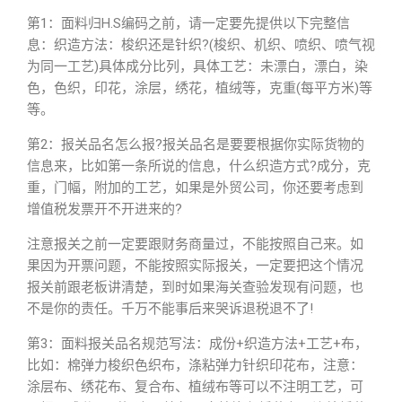
第1：面料归H.S编码之前，请一定要先提供以下完整信
息：织造方法：梭织还是针织?(梭织、机织、喷织、喷气视
为同一工艺)具体成分比列，具体工艺：未漂白，漂白，染
色，色织，印花，涂层，绣花，植绒等，克重(每平方米)等
等。
第2：报关品名怎么报?报关品名是要要根据你实际货物的
信息来，比如第一条所说的信息，什么织造方式?成分，克
重，门幅，附加的工艺，如果是外贸公司，你还要考虑到
增值税发票开不开进来的?
注意报关之前一定要跟财务商量过，不能按照自己来。如
果因为开票问题，不能按照实际报关，一定要把这个情况
报关前跟老板讲清楚，到时如果海关查验发现有问题，也
不是你的责任。千万不能事后来哭诉退税退不了!
第3：面料报关品名规范写法：成份+织造方法+工艺+布，
比如：棉弹力梭织色织布，涤粘弹力针织印花布，注意：
涂层布、绣花布、复合布、植绒布等可以不注明工艺，可