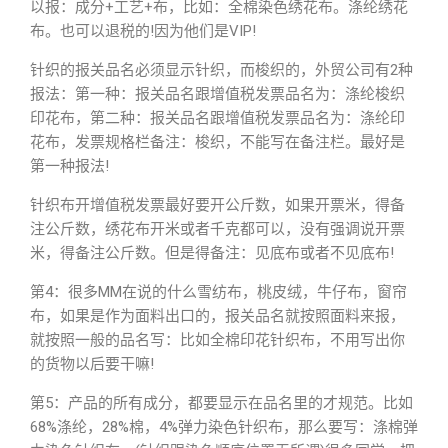
以报：成分+工艺+布，比如：全棉染色绣花布。涤纶绣花
布。也可以退税的!因为他们是VIP!
针织的报关品名必须显示针织，而梭织的，外贸公司有2种
报法：第一种：报关品名跟增值税发票品名为：涤纶梭织
印花布，第二种：报关品名跟增值税发票品名为：涤纶印
花布，发票规格栏备注：梭织，不能写在备注栏。最好是
第一种报法!
针织布开增值税发票最好要开公斤数，如果开票米，得备
注公斤数，绣花布开米或者千克都可以，没有强调说开票
米，得备注公斤数。但是得备注：见底布或者不见底布!
第4：很多MM在说的什么雪纺布，桃皮绒，牛仔布，窗帘
布，如果是作为面料出口的，报关品名就按照面料来报，
就按照一般的品名写：比如全棉印花针织布，不用写出你
的货物以后要干嘛!
第5：产品的所有成分，都要显示在品名里的才规范。比如
68%涤纶，28%棉，4%弹力染色针织布，那么要写：涤棉弹