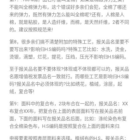
不能叫全棉弹力布，这个错误好多亲们会犯，全棉了哪还
来的弹力，既然有弹力怎么能叫全棉呢?还有，人棉是人
棉，就是粘胶，是人造纤维，而棉，是天然纤维，2者不同
的。建议按照规范来!
第8，很多亲们搞不清楚附加的特殊工艺，报关品名里要不
要写出来?影响归H.S编码吗?特殊工艺比如：水洗，烫金，
烫银，滴塑，烂花，提花，压绉，压光不影响归H.S编码。
至于报关品名要不要体现?体现或不体现都可以的，报关品
名跟增值税发票品名一致就行。而哪些工艺是影响归H.S编
码?报关品名中必须体现的?比如绣花，植绒，涂层，起
绒，复合等!
第9：面料中的复合布，2块布合在一起的，报关品名：XX
布复合XX布，把复合在上面的表层面料写在报关品名前
面，下面的面料写在报关品名后面，比如：涤纶染色布复
合全棉染色布，H.S编码是按照复合在上面的面料来归.
申报要素按照表层面料来选择。植绒布的H.S，报关品名：