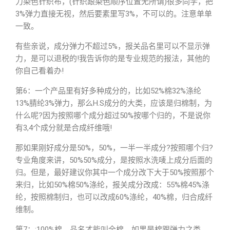
力染色针织布，(针织跟染色顺序位置无所谓)很多同学，把
3%弹力直接无视，然后要素里写3%，不可以的。注意单单
一致。
有些亲说，成分弹力不超过5%，报关品名里可以不显示弹
力，是可以退税的!我告诉你的是专业规范的报法，其他的
你自己看着办!
第6：一个产品里有好多种成分的，比如52%棉32%涤纶
13%腈纶3%弹力，那么H.S成分的大类，应该是归棉制，为
什么呢?因为按照哪个成分超过50%按哪个归的，不是说你
有3,4个成分就是合成纤维哦!
那如果刚好成分是50%，50%，一半一半成分?按照哪个归?
专业角度来讲，50%50%成分，是按照水洗唛上成分后面的
归。但是，最好建议你其中一个成分改下大于50%按照那个
来归，比如50%棉50%涤纶，报关成分改成：55%棉45%涤
纶，按照棉制归，也可以改成60%涤纶，40%棉，归合成纤
维制。
第7：:100%棉，品名才能叫全棉，如果是棉跟弹力之类，