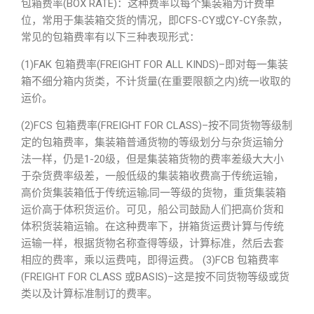
包箱费率(BOX RATE)：这种费率以每个集装箱为计费单
位，常用于集装箱交货的情况，即CFS-CY或CY-CY条款，
常见的包箱费率有以下三种表现形式：
(1)FAK 包箱费率(FREIGHT FOR ALL KINDS)–即对每一集装
箱不细分箱内货类，不计货量(在重要限额之内)统一收取的
运价。
(2)FCS 包箱费率(FREIGHT FOR CLASS)–按不同货物等级制
定的包箱费率，集装箱普通货物的等级划分与杂货运输分
法一样，仍是1-20级，但是集装箱货物的费率差级大大小
于杂货费率级差，一般低级的集装箱收费高于传统运输，
高价货集装箱低于传统运输;同一等级的货物，重货集装箱
运价高于体积货运价。可见，船公司鼓励人们把高价货和
体积货装箱运输。在这种费率下，拼箱货运费计算与传统
运输一样，根据货物名称查得等级，计算标准，然后去套
相应的费率，乘以运费吨，即得运费。 (3)FCB 包箱费率
(FREIGHT FOR CLASS 或BASIS)–这是按不同货物等级或货
类以及计算标准制订的费率。