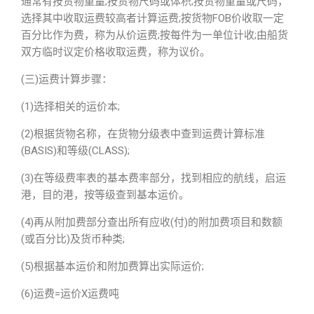
通常有按货物重量;按货物尺码或体积;按货物重量或尺码，
选择其中收取运费较高者计算运费;按货物FOB价收取一定
百分比作为费，称为从价运费;按每件为一单位计收;由船货
双方临时议定价格收取运费，称为议价。
(三)运费计算步骤：
(1)选择相关的运价本;
(2)根据货物名称，在货物分级表中查到运费计算标准
(BASIS)和等级(CLASS);
(3)在等级费率表的基本费率部分，找到相应的航线，启运
港，目的港，按等级查到基本运价。
(4)再从附加费部分查出所有应收(付)的附加费项目和数额
(或百分比)及货币种类;
(5)根据基本运价和附加费算出实际运价;
(6)运费=运价X运费吨