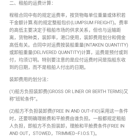
二、租船的运费计算：
程租合同中有的规定运费率，按货物每单位重量或体积若
干金额计算;有的规定整船包价(LUMPSUM FREIGHT)。费率
的高低主要决定于租船市场的供求关系，但也与运输距
离，货物种类，装卸率，港口使用，装卸费用划分和佣金
高低有关。合同中对运费按装船重量(INTAKEN QUANTITY)
或卸船重量(DELIVERED QUANTITY)计算，运费是预付或到
付，均须订明。特别要注意的是应付运费时间是指船东收
到的日期，而不是租船人付出的日期。
装卸费用的划分法：
(1)船方负担装卸费(GROSS OR LINER OR BERTH TERMS)又
称“班轮条件”。
(2)船方不负担装卸费(FREE IN AND OUT–FIO)采用这一条件
时，还要明确理舱费和平舱费由谁负担。一般都规定租船
人负担，即船方不负担装卸，理舱和平舱费条件(FREE IN
AND OUT，STOWED，TRIMMED–F.I.O.S.T.)。