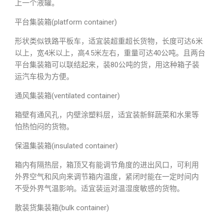
上一个液罐。
平台集装箱(platform container)
形状类似铁路平板车，适宜装超重超长货物，长度可达6米
以上，宽4米以上，高4.5米左右，重量可达40公吨。且两台
平台集装箱可以联结起来，装80公吨的货，用这种箱子装
运汽车极为方便。
通风集装箱(ventilated container)
箱壁有通风孔，内壁涂塑料层，适宜装新鲜蔬菜和水果等
怕热怕闷的货物。
保温集装箱(insulated container)
箱内有隔热层，箱顶又有能调节角度的进出风口，可利用
外界空气和风向来调节箱内温度，紧闭时能在一定时间内
不受外界气温影响。适宜装运对温湿度敏感的货物。
散装货集装箱(bulk container)