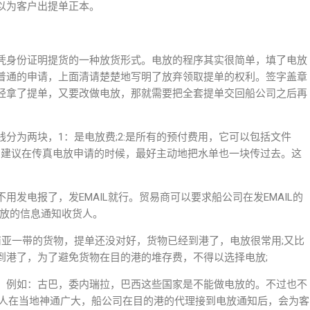
以为客户出提单正本。
凭身份证明提货的一种放货形式。电放的程序其实很简单，填了电放
普通的申请，上面清请楚楚地写明了放弃领取提单的权利。签字盖章
经拿了提单，又要改做电放，那就需要把全套提单交回船公司之后再
分为两块，1：是电放费;2:是所有的预付费用，它可以包括文件
，建议在传真电放申请的时候，最好主动地把水单也一块传过去。这
发电报了，发EMAIL就行。贸易商可以要求船公司在发EMAIL的
电放的信息通知收货人。
南亚一带的货物，提单还没对好，货物已经到港了，电放很常用;又比
到港了，为了避免货物在目的港的堆存费，不得以选择电放;
，例如：古巴，委内瑞拉，巴西这些国家是不能做电放的。不过也不
货人在当地神通广大，船公司在目的港的代理接到电放通知后，会为客