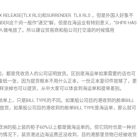
ASE(TLX RLS)和SURRENDER. TLX RLS ，但是外国人好象不
ER这个词一般作“递交”解，但是在海运业有特别意义，“SHPR HAS
DE”意味着发货人做电放了。所以建议贸易商和船公司打交道的时候慎用
区别，都是凭收货人的公司证明放货。区别是海运单如果需要的话也可
废纸一张，因为提货根本不用什么正本，一份正本复印件就够了，更
NLY”字样涂掉也可以提货，从中大家可以体会到海运单和提单差别。
，只是BILL TYPE的不同。如果船公司目的港收到的舱单BILL
放货，如果船公司目的港收到的舱单BILL TYPE是海运单，那么就可
欧洲的船上装的柜子60%以上都是做海运单的。但它同时也是一种对
的情况下，装货港这边海运费还没收到，目的港那里货物已经被收货