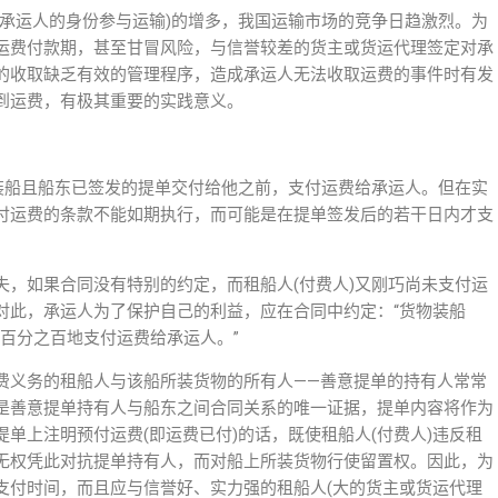
约承运人的身份参与运输)的增多，我国运输市场的竞争日趋激烈。为
运费付款期，甚至甘冒风险，与信誉较差的货主或货运代理签定对承
的收取缺乏有效的管理程序，造成承运人无法收取运费的事件时有发
到运费，有极其重要的实践意义。
物装船且船东已签发的提单交付给他之前，支付运费给承运人。但在实
付运费的条款不能如期执行，而可能是在提单签发后的若干日内才支
失，如果合同没有特别的约定，而租船人(付费人)又刚巧尚未支付运
对此，承运人为了保护自己的利益，应在合同中约定：“货物装船
百分之百地支付运费给承运人。”
费义务的租船人与该船所装货物的所有人——善意提单的持有人常常
是善意提单持有人与船东之间合同关系的唯一证据，提单内容将作为
单上注明预付运费(即运费已付)的话，既使租船人(付费人)违反租
无权凭此对抗提单持有人，而对船上所装货物行使留置权。因此，为
支付时间，而且应与信誉好、实力强的租船人(大的货主或货运代理