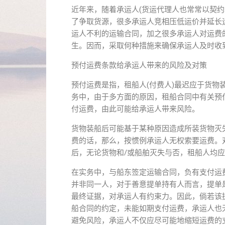
近年来，随着承运人(货运代理人也常常以契
了争取货源，很多承运人竞相压低运价并延长
运人不利的运输合同，加之很多承运人对运费
生。因而，采取何种措施来确保承运人及时收
预付运费条款给承运人带来的风险及对策
预付运费是指，租船人(付费人)最迟应于货
务中，由于多方面的原因，租船合同中有关预
付运费，由此可能给承运人带来风险。
货物装船后可能基于某种原因造成所装货物灭
费的话，那么，按惯例承运人无权索要运费。
后，无论货物和/或船舶灭失与否，租船人均应
在实务中，与船东签定运输合同，负有支付运
并非同一人，对于善意提单持有人而言，提单
最终证据，对承运人有约束力。因此，倘若该提
船合同的约定，未能如期支付运费，承运人也
避免风险，承运人不仅应尽可能地缩短运费的