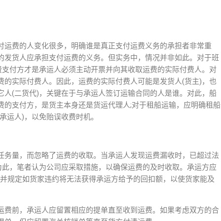
付运费的人变化很多，明确谁是真正支付运费义务的承担者非常重
的发货人应承担支付运费的义务。但实务中，情况并非如此。对于班
运费支付方才是承运人必须主动开票并向其收取运费的实际付费人。对
费的实际付费人。因此，运费的实际付费人可能是发货人(货主)，也
它人(二货代)，关键在于与承运人签订运输合同的人是谁。对此，船
费的支付方，是货主本身还是货运代理人;对于租船运输，应明确租船
承运人)，以免贻误收费时机。
任务量，而忽略了运费的收取。当承运人发现运费漏收时，已超过法
。为此，笔者认为公司应采取措施，以确保运费的及时收取。承运方应
办法，并规定如货家违约将无法获得承运方给予的回扣额，以使货家能及
运费前，承运人应留置相应的提单直至收到运费。如果考虑双方的合