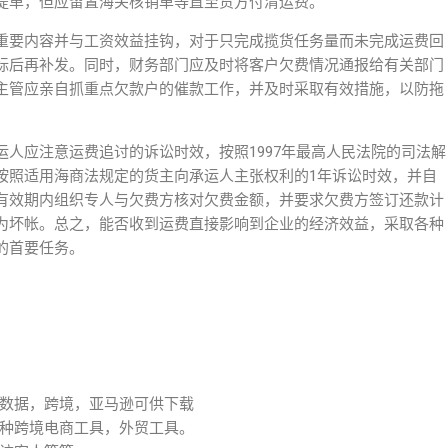
提单，但应留置海关核销单等直至货方付清运费。
重要内容并与工资效益挂钩，对于只完成揽货任务量而未完成运费回
标后再补发。同时，财务部门应及时将客户欠费情况通报给有关部门
主管应亲自抓重点欠款户的催款工作，并及时采取有效措施，以防拖
人应注意运费追讨的诉讼时效，按照1997年最高人民法院的司法解
按照适用海商法规定的货主向承运人主张权利的1年诉讼时效，并自
有效期内组织专人与欠费方核对欠费金额，并要求欠费方签订还款计
为坏帐。总之，能否收到运费直接影响到企业的经济效益，采取各种
的首要任务。
数据，跨境，亚马逊可供下载
种跨境电商工具，外贸工具。