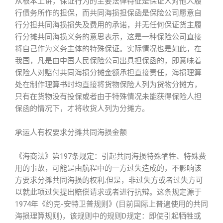
从根本上讲，保证行为的主要法律特征是保证人对他人履
行债务所作的担保，而共同海损担保函是保险公司愿意自
行分担共同海损损失及费用的承诺，并无任何保证货主履
行分摊共同海损义务的意思表示，这是一种保险公司直接
将自己作为义务主体的特殊保证。实际情况也是如此，在
我国，凡是由中国人民保险公司出具担保函的，即意味着
保险人对赔付共同海损分摊金额承担直接责任，海损理算
处在制作理算书时均直接将货物保险人列为货物分摊方，
只有在货物没有投保或者由于特殊情况未能获得保险人担
保函的情况下，才将收货人列为分摊方。
承运人有权要求分摊共同海损金额
《海商法》第197条规定：引起共同海损特殊牺牲、特殊费
用的事故，可能是由航程中的一方过失造成的，不影响该
方要求分摊共同海损的权利;但是，非过失方或者过失方可
以就此项过失提出赔偿请求或者进行抗辩。这条规定源于
1974年《约克-安特卫普规则》(目前国际上普遍使用的共同
海损理算规则)，该规则中的规则D规定：即使引起牺牲或