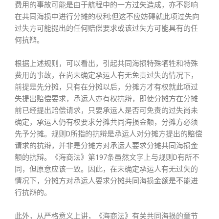
费用的事故可能是由于航程中的一方过失造成，亦不影响
在共同海损中进行分摊的权利;但这不应妨碍就此项过失向
过失方可能提出的任何赔偿要求或该过失方可能具有的任
何抗辩。
根据上述规则，可以看出，引起共同海损特殊牺牲和特殊
费用的事故，在尚未确定承运人有无免责过失的情况下，
前提是先分摊，只有在分摊以后，分摊方才有权就此项过
失提出赔偿要求，承运人亦有权抗辩，即使分摊方在分摊
前已经提出赔偿请求，只要承运人是否可免责的过失尚未
确定，承运人仍有权要求分摊共同海损金额，分摊方必须
先予分摊。规则D所指的抗辩是承运人对分摊方提出的赔偿
请求的抗辩，并非是分摊方对承运人要求分摊共同海损金
额的抗辩。《海商法》第197条虽然文字上与规则D有所不
同，但原意应该一致。因此，在未确定承运人有无过失的
情况下，分摊方对承运人要求分摊共同海损金额是不能进
行抗辩的。
此外，从严格意义上讲，《海商法》有关共同海损的章节