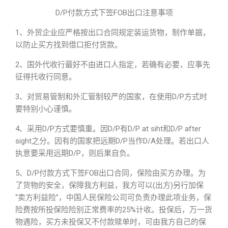
D/P付款方式下签FOB出口注意事项
1、外贸企业应严格按出口合同规定装运货物，制作单据，
以防止买方找到借口拒付货款。
2、国外代收行最好不由进口人指定，若确有必要，应事先
征得托收行同意。
3、对贸易管制和外汇管制较严的国家，在使用D/P方式时
要特别小心谨慎。
4、采用D/P方式要慎重。因D/P有D/P at siht和D/P after
sight之分。因有的国家把远期D/P当作D/A处理。若出口人
执意要采用远期D/P，则后果自负。
5、D/P付款方式下签FOB出口合同，保险由买方办理。为
了货物的安全，保障我方利益，我方可以(出方)另行加保
“卖方利益险”，中国人民保险公司可负责办理此项业务，保
险费按所投保险险别正常费率的25%计收。投保后，万一货
物遇险，买方未投保又不付款赎单时，可由我方自己的保