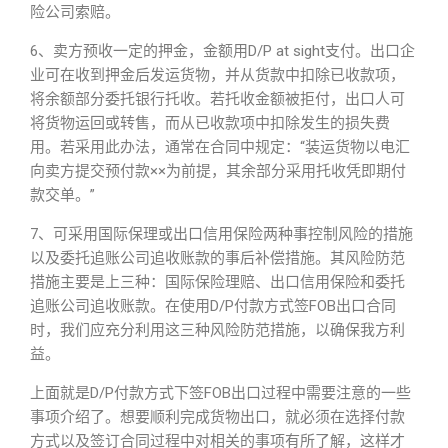
险公司索赔。
6、卖方预收一定的押金，金额用D/P at sight支付。出口企
业可在收到押金后发运货物，并从货款中扣除已收款项，
将余额部分委托银行托收。若托收金额被拒付，出口人可
将货物运回或转售，而从已收款项中扣除发生的损失费
用。若采用此办法，通常在合同中规定：“装运货物以电汇
向卖方提交预付款××为前提，其余部分采用托收凭即期付
款交单。”
7、可采用国际保理或出口信用保险两种事控制风险的措施
以及委托追账公司追收账款的事后补偿措施。其风险防范
措施主要是上三种：国际保险理赔、出口信用保险和委托
追账公司追收账款。在使用D/P付款方式签FOB出口合同
时，我们应充分利用这三种风险防范措施，以确保我方利
益。
上面就是D/P付款方式下签FOB出口过程中需要注意的一些
事项介绍了。想要顺利完成货物出口，就必须在选择付款
方式以及签订合同过程中对相关的事项有所了解，这样才