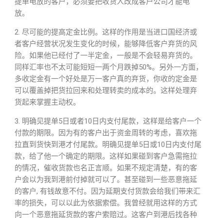
提单电放的客户，必须要把收货人改成客户公司才能电
放。
2. 尽可能的提高定金比例。这样的作用是当进口国经济或
者客户经营状况发生变化的时候，能够降低客户弃货的风
险。如果他已经付了一半定金，一般是不会轻易弃货的。
同样汇率也不太可能短短一两个月跌掉50%。另外一方面，
多收定金有一个好处是万一客户真的弃货，你收的定金是
可以覆盖掉把货拉回来和处理转卖的成本的。这样处理弃
货起来掌握主动权。
3. 明确见提单5日或者10日内支付尾款，这样是给客户一个
付款的期限。因为有的客户出于资金周转的考虑，喜欢拖
拉直到货快到港才付尾款。明确见提单5日或10日内支付尾
款，给了他一个确定的期限。这样如果碰到客户急需拖拉
的情况，催收货款也名正言顺。如果不规定清楚，有的客
户会以为我到港前付掉就可以了。甚至碰到一些恶意拖延
的客户, 有钱故意不付。因为延期支付货款会给我们带来汇
率的损失，可以以此为依据索偿。我曾经就用这样的方式
向一个恶意拖延货款的客户索赔过。这客户到港后找各种