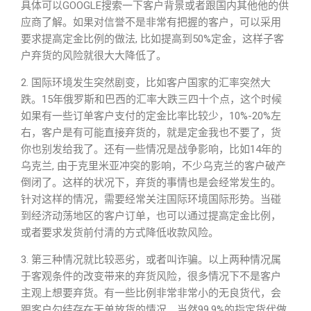
具体可以GOOGLE搜索一下客户背景或者跟国内其他他的供
应商了解。如果对信誉不是非常有把握的客户，可以采用
要求提高定金比例的做法, 比如提高到50%定金，这样子客
户弃货的风险就很大大降低了。
2. 国际环境发生突然剧变，比如客户国家的汇率突然大
跌。15年俄罗斯和巴西的汇率大跌三四十个点，这个时候
如果有一些订单客户支付的定金比率比较少，10%-20%左
右，客户是有可能直接弃货的，就是定金我也不要了，货
你也别发给我了。还有一些情况是战争影响，比如14年的
乌克兰, 由于克里米亚冲突的影响，不少乌克兰的客户破产
倒闭了。这样的状况下，弃货的事情也是会经常发生的。
针对这样的情况，需要经常关注国际环境国际形势。当碰
到经济动荡地区的客户订单，也可以通过提高定金比例，
或者要求发货前付清的方式降低收款风险。
3. 第三种情况就比较恶劣，或者叫诈骗。以上两种情况属
于客观条件的改变带来的弃货风险，很多情况下不是客户
主观上想要弃货。有一些比例非常非常小的无良货代，会
跟客户勾结存在无单放货的情况。当然99.9%的指定货代做