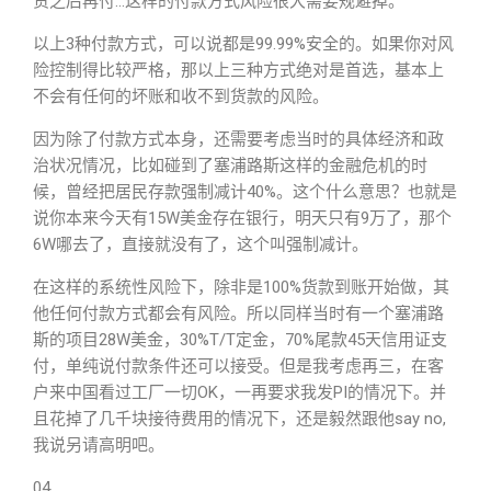
货之后再付…这样的付款方式风险很大需要规避掉。
以上3种付款方式，可以说都是99.99%安全的。如果你对风
险控制得比较严格，那以上三种方式绝对是首选，基本上
不会有任何的坏账和收不到货款的风险。
因为除了付款方式本身，还需要考虑当时的具体经济和政
治状况情况，比如碰到了塞浦路斯这样的金融危机的时
候，曾经把居民存款强制减计40%。这个什么意思？也就是
说你本来今天有15W美金存在银行，明天只有9万了，那个
6W哪去了，直接就没有了，这个叫强制减计。
在这样的系统性风险下，除非是100%货款到账开始做，其
他任何付款方式都会有风险。所以同样当时有一个塞浦路
斯的项目28W美金，30%T/T定金，70%尾款45天信用证支
付，单纯说付款条件还可以接受。但是我考虑再三，在客
户来中国看过工厂一切OK，一再要求我发PI的情况下。并
且花掉了几千块接待费用的情况下，还是毅然跟他say no,
我说另请高明吧。
04