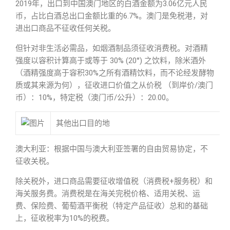
2019年，出口到中国澳门地区的白酒金额为3.06亿元人民
币，占比白酒总出口金额比重的6.7%。澳门是免税港，对
进出口商品不征收任何关税。
但针对非生活必需品，如烟酒制品须征收消费税。对酒精
强度以容积计算高于或等于 30% (20°) 之饮料，除米酒外
（酒精强度高于容积30%之所有酒精饮料，而不论经发酵物
质或其来源为何），征收进口价值之从价税 （到岸价/澳门
币）：10%，特定税（澳门币/公升）：20.00。
其他出口目的地
澳大利亚：根据中国与澳大利亚签署的自由贸易协定，不
征收关税。
除关税外，进口商品需要征收增值税（消费税+服务税）和
海关服务费。消费税是在海关完税价格、适用关税、运
费、保险费、葡萄酒平衡税（特定产品征收）总和的基础
上，征收税率为10%的税费。