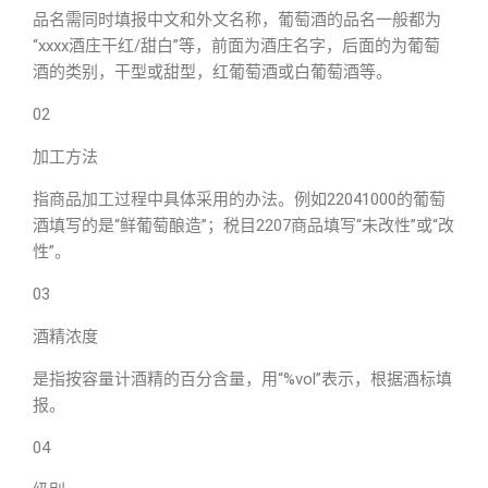
品名需同时填报中文和外文名称，葡萄酒的品名一般都为
“xxxx酒庄干红/甜白”等，前面为酒庄名字，后面的为葡萄
酒的类别，干型或甜型，红葡萄酒或白葡萄酒等。
02
加工方法
指商品加工过程中具体采用的办法。例如22041000的葡萄
酒填写的是“鲜葡萄酿造”；税目2207商品填写“未改性”或“改
性”。
03
酒精浓度
是指按容量计酒精的百分含量，用“%vol”表示，根据酒标填
报。
04