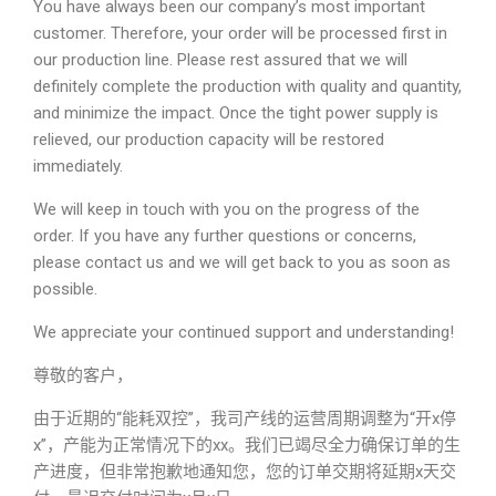
You have always been our company’s most important
customer. Therefore, your order will be processed first in
our production line. Please rest assured that we will
definitely complete the production with quality and quantity,
and minimize the impact. Once the tight power supply is
relieved, our production capacity will be restored
immediately.
We will keep in touch with you on the progress of the
order. If you have any further questions or concerns,
please contact us and we will get back to you as soon as
possible.
We appreciate your continued support and understanding!
尊敬的客户，
由于近期的“能耗双控”，我司产线的运营周期调整为“开x停
x”，产能为正常情况下的xx。我们已竭尽全力确保订单的生
产进度，但非常抱歉地通知您，您的订单交期将延期x天交