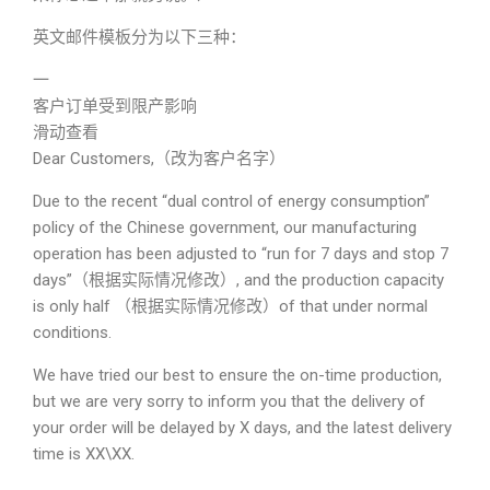
英文邮件模板分为以下三种：
一
客户订单受到限产影响
滑动查看
Dear Customers,（改为客户名字）
Due to the recent “dual control of energy consumption”
policy of the Chinese government, our manufacturing
operation has been adjusted to “run for 7 days and stop 7
days”（根据实际情况修改）, and the production capacity
is only half （根据实际情况修改）of that under normal
conditions.
We have tried our best to ensure the on-time production,
but we are very sorry to inform you that the delivery of
your order will be delayed by X days, and the latest delivery
time is XX\XX.