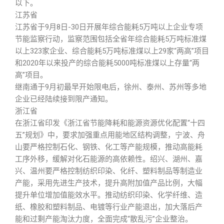
以下。
江苏省
江苏省于9月8日-30日开展年综合能耗5万吨以上企业专项
节能监察行动，监察范围包括全省年综合能耗5万吨标准煤
以上323家企业、综合能耗5万吨标准煤以上29家“两高”项目
和2020年以来投产的综合能耗5000吨标准煤以上存量“两
高”项目。
继南通于9月初最早开始限电后，徐州、泰州、苏州等多地
企业已经陆续接到限产通知。
浙江省
在浙江省印发《浙江省节能降耗和能源资源优化配置“十四
五”规划》中，要求加强重点用能地区结构调整，宁波、舟
山要严格控制石化、钢铁、化工等产能规模，推动高能耗
工序外移，缓解对化石能源的高依赖性。绍兴、湖州、嘉
兴、温州要严格控制纺织印染、化纤、塑料制品等制造业
产能，采用先进生产技术，提升高附加值产品比例，大幅
提升单位增加值能效水平。推动纺织印染、化学纤维、造
纸、橡胶和塑料制品、电镀等行业产能退出，加大落后产
能和过剩产能淘汰力度，全面完成“散乱污”企业整治。