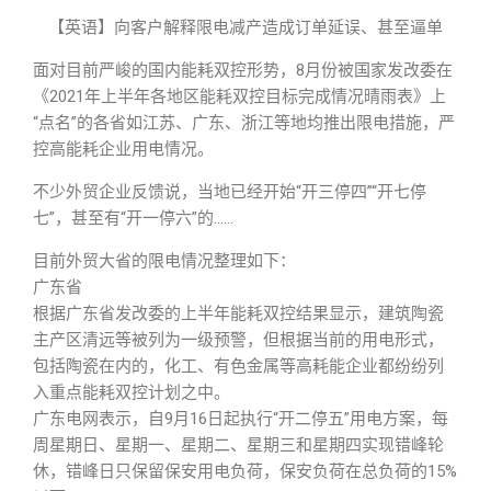
【英语】向客户解释限电减产造成订单延误、甚至逼单
面对目前严峻的国内能耗双控形势，8月份被国家发改委在
《2021年上半年各地区能耗双控目标完成情况晴雨表》上
“点名”的各省如江苏、广东、浙江等地均推出限电措施，严
控高能耗企业用电情况。
不少外贸企业反馈说，当地已经开始“开三停四”“开七停
七”，甚至有“开一停六”的……
目前外贸大省的限电情况整理如下：
广东省
根据广东省发改委的上半年能耗双控结果显示，建筑陶瓷
主产区清远等被列为一级预警，但根据当前的用电形式，
包括陶瓷在内的，化工、有色金属等高耗能企业都纷纷列
入重点能耗双控计划之中。
广东电网表示，自9月16日起执行“开二停五”用电方案，每
周星期日、星期一、星期二、星期三和星期四实现错峰轮
休，错峰日只保留保安用电负荷，保安负荷在总负荷的15%