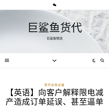
巨鲨鱼货代
巨鲨鱼物流
货代业务必备
【英语】向客户解释限电减
产造成订单延误、甚至逼单