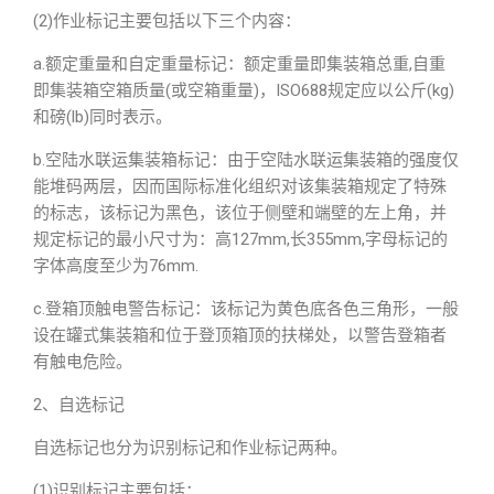
(2)作业标记主要包括以下三个内容：
a.额定重量和自定重量标记：额定重量即集装箱总重,自重
即集装箱空箱质量(或空箱重量)，ISO688规定应以公斤(kg)
和磅(lb)同时表示。
b.空陆水联运集装箱标记：由于空陆水联运集装箱的强度仅
能堆码两层，因而国际标准化组织对该集装箱规定了特殊
的标志，该标记为黑色，该位于侧壁和端壁的左上角，并
规定标记的最小尺寸为：高127mm,长355mm,字母标记的
字体高度至少为76mm.
c.登箱顶触电警告标记：该标记为黄色底各色三角形，一般
设在罐式集装箱和位于登顶箱顶的扶梯处，以警告登箱者
有触电危险。
2、自选标记
自选标记也分为识别标记和作业标记两种。
(1)识别标记主要包括：