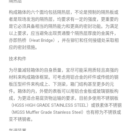
隔热层
构成箱体的六个面均包括隔热层，不论是预制的隔热板或
者是现场发泡的隔热层，均要求有一定的强度，更重要的
是它必须具备相当的隔热能力和更高的密封功能。为满足
以上要求，应当避免出现贯通整个隔热层厚度的金属件，
亦即热桥（Heat Bridge），并在铆钉和任何接缝处采取相
应的密封措施。
技术构件
为尽量减轻箱体的自身质量，宜尽可能采用质轻且高强的
材料来构成箱体框架。可考虑用铝合金的杆件或传统的钢
板压型杆件来构成上、下测梁，箱门结构甚至更多的元
件。箱体的内，外壁的表板可以用铝合金板或玻璃钢板构
成，为更适合易腐货物运输的要求，目前多使用不锈钢板
（HGSS HIGH GRADE STAINLESS STEEL）或铁素体不锈钢
（MGSS Muffler Grade Stainless Steel）也有称为不锈铁或
亚不锈钢者。
气调装置