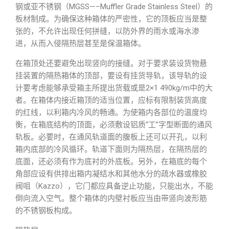
钢或亚不锈钢（MGSS—–Muffler Grade Stainless Steel）的
板材制成。为确保这种箱体的严密性，它的顶板应当是整
张的，不允许出现任何拼缝，以防外界的雨水或海水渗
进，从而入侵隔热层甚至是保温箱体。
在箱顶处还要避免出现竖向的接缝。对于要求装设货物悬
挂装置的隔热箱体的顶部，要设有挂货导轨，该导轨的设
计要考虑能够承受箱主所提出货载或是2×1 490kg/m中的大
者。在箱体内接近箱顶的适当位置，应标有限制装货高度
的红线，以利箱内冷风的畅通。为使箱内各部位的温度均
衡，在箱底结构的顶面，必须敷设铝质“工”字型断面的通风
轨板。必要时，在通风轨道面的腹板上还可以开孔，以利
箱内底部的冷风循环。轨道下面则为隔热层，在隔热层的
底面，还必须有作为底衬的外底板。另外，在箱底的每个
角部应设有供排出箱内凝结水和其他水分的疏水器或橡胶
阀咀（Kazzo），它门都应具备逆止功能，只能出水，不能
倒向流入空气。整个箱体的内壁衬板应当由带竖向波形筋
的不锈钢板构成。