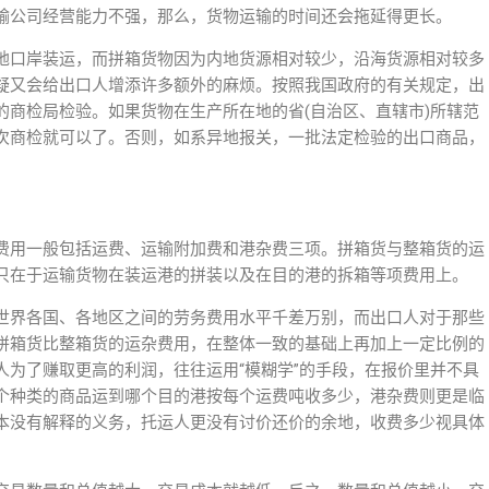
输公司经营能力不强，那么，货物运输的时间还会拖延得更长。
地口岸装运，而拼箱货物因为内地货源相对较少，沿海货源相对较多
疑又会给出口人增添许多额外的麻烦。按照我国政府的有关规定，出
的商检局检验。如果货物在生产所在地的省(自治区、直辖市)所辖范
次商检就可以了。否则，如系异地报关，一批法定检验的出口商品，
费用一般包括运费、运输附加费和港杂费三项。拼箱货与整箱货的运
只在于运输货物在装运港的拼装以及在目的港的拆箱等项费用上。
世界各国、各地区之间的劳务费用水平千差万别，而出口人对于那些
拼箱货比整箱货的运杂费用，在整体一致的基础上再加上一定比例的
人为了赚取更高的利润，往往运用“模糊学”的手段，在报价里并不具
个种类的商品运到哪个目的港按每个运费吨收多少，港杂费则更是临
本没有解释的义务，托运人更没有讨价还价的余地，收费多少视具体