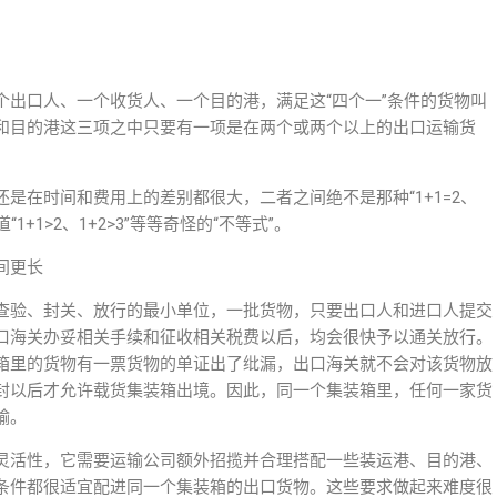
个出口人、一个收货人、一个目的港，满足这“四个一”条件的货物叫
和目的港这三项之中只要有一项是在两个或两个以上的出口运输货
是在时间和费用上的差别都很大，二者之间绝不是那种“1+1=2、
1+1>2、1+2>3”等等奇怪的“不等式”。
间更长
查验、封关、放行的最小单位，一批货物，只要出口人和进口人提交
口海关办妥相关手续和征收相关税费以后，均会很快予以通关放行。
箱里的货物有一票货物的单证出了纰漏，出口海关就不会对该货物放
封以后才允许载货集装箱出境。因此，同一个集装箱里，任何一家货
输。
灵活性，它需要运输公司额外招揽并合理搭配一些装运港、目的港、
条件都很适宜配进同一个集装箱的出口货物。这些要求做起来难度很