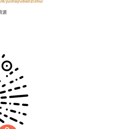
08/jushayudianzishu/
资源