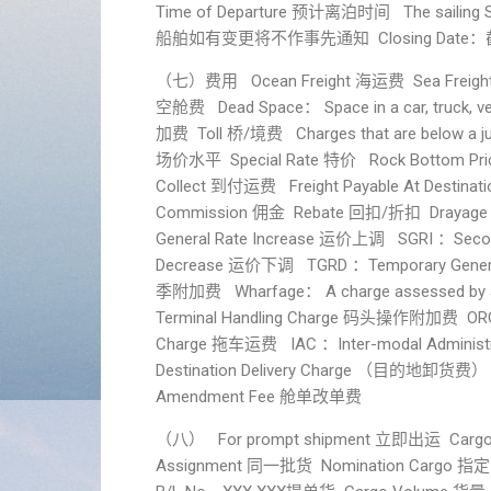
Time of Departure 预计离泊时间 The sailing Sche
船舶如有变更将不作事先通知 Closing Date：
（七）费用 Ocean Freight 海运费 Sea Freight
空舱费 Dead Space： Space in a car, truck, vesse
加费 Toll 桥/境费 Charges that are below a 
场价水平 Special Rate 特价 Rock Bottom Pri
Collect 到付运费 Freight Payable At Desti
Commission 佣金 Rebate 回扣/折扣 Drayage cha
General Rate Increase 运价上调 SGRI ：Seco
Decrease 运价下调 TGRD ：Temporary Gener
季附加费 Wharfage： A charge assessed by a p
Terminal Handling Charge 码头操作附加费 ORC
Charge 拖车运费 IAC ：Inter-modal Administ
Destination Delivery Charge （目的地卸货费）
Amendment Fee 舱单改单费
（八） For prompt shipment 立即出运 Cargo
Assignment 同一批货 Nomination Cargo 指定（