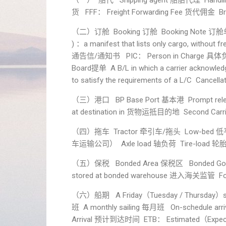
（一） 船代 Shipping agent 船舶代理 Handlin
货 FFF： Freight Forwarding Fee 货代佣金 B
（二）订舱 Booking 订舱 Booking Note 订舱单 
) ：a manifest that lists only cargo, without
通告信/通知书 PIC： Person in Charge 具体
Board提单 A B/L in which a carrier acknowledg
to satisfy the requirements of a L/C Canc
（三）港口 BP Base Port 基本港 Prompt relea
at destination in 货物运抵目的地 Second Car
（四）拖车 Tractor 牵引车/拖头 Low-bed 低平板车
车运输公司） Axle load 轴负荷 Tire-load 轮
（五）保税 Bonded Area 保税区 Bonded Good
stored at bonded warehouse 进入海关监管 F
（六）船期 A Friday（Tuesday / Thursday）sail
班 A monthly sailing 每月班 On-schedule arr
Arrival 预计到达时间 ETB： Estimated（Expect