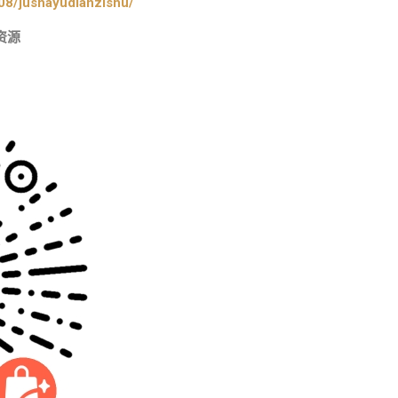
08/jushayudianzishu/
资源