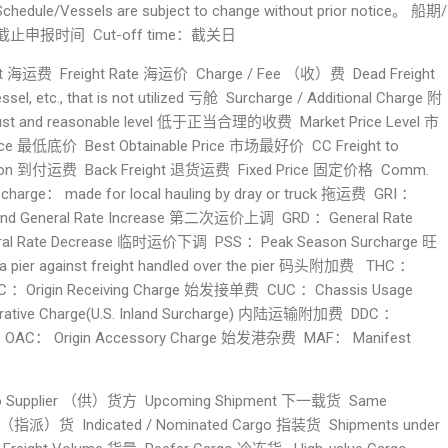
dule/Vessels are subject to change without prior notice。 船期/
截止申报时间 Cut-off time：截关日
 海运费 Freight Rate 海运价 Charge / Fee （收）费 Dead Freight
l, etc., that is not utilized 亏舱 Surcharge / Additional Charge 附
just and reasonable level 低于正当合理的收费 Market Price Level 市
ce 最低底价 Best Obtainable Price 市场最好价 CC Freight to
nation 到付运费 Back Freight 退货运费 Fixed Price 固定价格 Comm.
rge： made for local hauling by dray or truck 拖运费 GRI ：
nd General Rate Increase 第二次运价上调 GRD ：General Rate
al Rate Decrease 临时运价下调 PSS ：Peak Season Surcharge 旺
ier against freight handled over the pier 码头附加费 THC ：
 ：Origin Receiving Charge 始发接单费 CUC ：Chassis Usage
rative Charge(U.S. Inland Surcharge) 内陆运输附加费 DDC ：
 OAC： Origin Accessory Charge 始发港杂费 MAF： Manifest
 Supplier （供）货方 Upcoming Shipment 下一载货 Same
指派）货 Indicated / Nominated Cargo 指装货 Shipments under