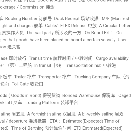
g Agent 操作代理 Booking Agent 订舱代理 Cargo Canvassing 揽
rokerage / Commission 佣金
Booking Number 订舱号 Dock Receipt 场站收据 M/F (Manifest
 freight and charges 舱单 Cable/TELEX Release 电放 A Circular Letter
负责操作人员 The said party 所涉及的一方 On Board B/L： On
es that goods have been placed on board a certain vessel。Used
ellation 退关箱
se 即时放行 Transit time 航程时间 / 中转时间 Cargo availability
rier （第）二程船 In transit 中转 Transportation hub 中转港
 Trailer 拖车 Transporter 拖车 Trucking Company 车队（汽
胎负荷 Toll Gate 收费口
s ( Goods in Bond) 保税货物 Bonded Warehouse 保税库 Caged
ork Lift 叉车 Loading Platform 装卸平台
ing 周五班 A fortnight sailing 双周班 A bi-weekly sailing 周双
ival / departure 准班抵离 ETA ：Estimated(Expected) Time of
ed）Time of Berthing 预计靠泊时间 ETD Estimated(Expected)