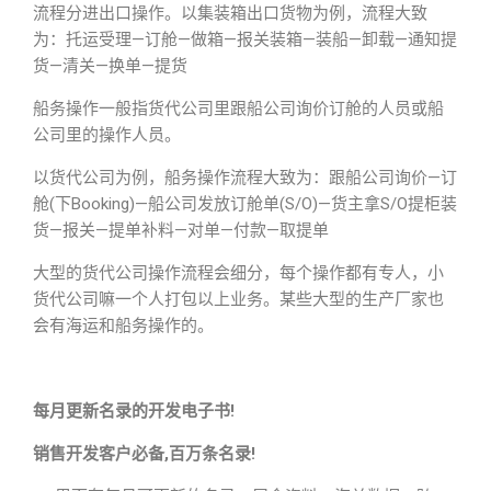
流程分进出口操作。以集装箱出口货物为例，流程大致
为：托运受理—订舱—做箱—报关装箱—装船—卸载—通知提
货—清关—换单—提货
船务操作一般指货代公司里跟船公司询价订舱的人员或船
公司里的操作人员。
以货代公司为例，船务操作流程大致为：跟船公司询价—订
舱(下Booking)—船公司发放订舱单(S/O)—货主拿S/O提柜装
货—报关—提单补料—对单—付款—取提单
大型的货代公司操作流程会细分，每个操作都有专人，小
货代公司嘛一个人打包以上业务。某些大型的生产厂家也
会有海运和船务操作的。
每月更新名录的开发电子书!
销售开发客户必备,百万条名录!