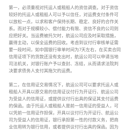
第一，必须重视对托运人或租船人的资信调查。对于资信
较好的托运人或租船人可以予以信任，对运费支付条件可
以放松一点，以求和客户保持长期、稳定、良好的合作关
系。而对于规模较小、偿付能力有限、资信不良的公司则
应把好关。当运费被托欠时，航运公司应及时采取措施，
赢得主动，以保全运费的回收。考虑到议付行审核单证需
要一段时间，如中国银行审单时间为7天左右，在买卖合同
信用证项下的货款还没有支出时，航运公司可以申请当地
司法机关，对银行账户予以查封、冻结，从而请求法院判
决要求债务人支付其拖欠的运费。
第二，在信用证交易情况下，航运公司可以要求托运人或
租船人开具以原交易的信用证议付行为开证行、航运公司
为受益人的信用证，或提供议付行出具的保证其支付运费
的保函。由于托运人或租船人是前一信用证的受益人，可
以凭前一信用证作担保，开具以议付行为开证行、航运公
司为受益人的信用证，银行承担第一性的付款义务，把商
业信用转为银行信用，或者提供议付行出具的保函。因为