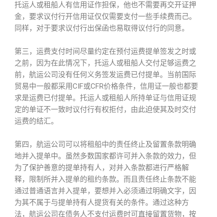
托运人或租船人有信用证作担保，他也不需要再交开证押
金，要求议付行开信用证仅仅需要支付一些手续费而己。
同样，对于要求议付行出保函也易取得议付行的同意。
第三，运费支付时间尽量约定在预付运费提单签发之时或
之前，因为在此情况下，托运人或租船人交付足够运费之
前，航运公司没有任何义务签发运费已付提单。当前国际
贸易中一般都采用CIF或CFR价格条件，信用证一般也都要
求是运费已付提单。托运人或租船人所持单证与信用证规
定的单证不一致时议付行有权拒付，由此迫使其及时交付
运费的结汇。
第四，航运公司可以将租船中的责任终止及留置条款明确
地并入提单中。虽然多数国家都许可并入条款的效力，但
为了保护善意的提单持有人，对并入条款都进行严格解
释，限制所并入提单的租约条款。而且责任终止条款不能
通过普通语言并入提单，要想并入必须通过明确文字，因
为其不属于与提单持有人提货有关的条件。通过这种方
法，航运公司在债务人不支付运费时可直接留置货物，按