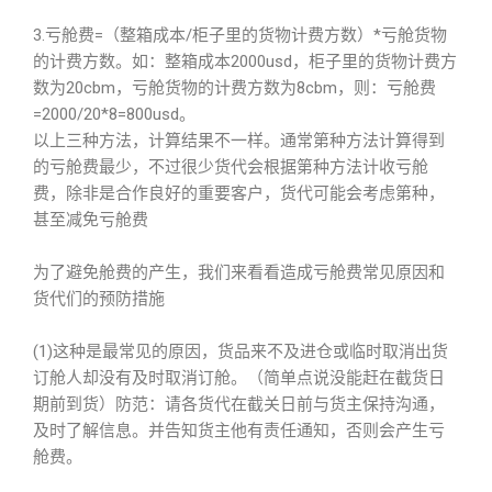
3.亏舱费=（整箱成本/柜子里的货物计费方数）*亏舱货物
的计费方数。如：整箱成本2000usd，柜子里的货物计费方
数为20cbm，亏舱货物的计费方数为8cbm，则：亏舱费
=2000/20*8=800usd。
以上三种方法，计算结果不一样。通常第种方法计算得到
的亏舱费最少，不过很少货代会根据第种方法计收亏舱
费，除非是合作良好的重要客户，货代可能会考虑第种，
甚至减免亏舱费
为了避免舱费的产生，我们来看看造成亏舱费常见原因和
货代们的预防措施
(1)这种是最常见的原因，货品来不及进仓或临时取消出货
订舱人却没有及时取消订舱。（简单点说没能赶在截货日
期前到货）防范：请各货代在截关日前与货主保持沟通，
及时了解信息。并告知货主他有责任通知，否则会产生亏
舱费。