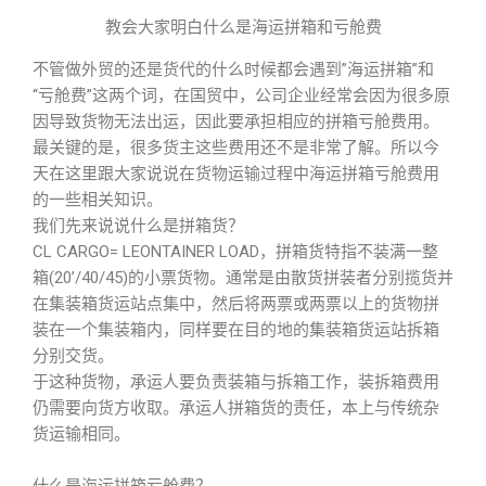
教会大家明白什么是海运拼箱和亏舱费
不管做外贸的还是货代的什么时候都会遇到”海运拼箱”和
“亏舱费”这两个词，在国贸中，公司企业经常会因为很多原
因导致货物无法出运，因此要承担相应的拼箱亏舱费用。
最关键的是，很多货主这些费用还不是非常了解。所以今
天在这里跟大家说说在货物运输过程中海运拼箱亏舱费用
的一些相关知识。
我们先来说说什么是拼箱货？
CL CARGO= LEONTAINER LOAD，拼箱货特指不装满一整
箱(20’/40/45)的小票货物。通常是由散货拼装者分别揽货并
在集装箱货运站点集中，然后将两票或两票以上的货物拼
装在一个集装箱内，同样要在目的地的集装箱货运站拆箱
分别交货。
于这种货物，承运人要负责装箱与拆箱工作，装拆箱费用
仍需要向货方收取。承运人拼箱货的责任，本上与传统杂
货运输相同。