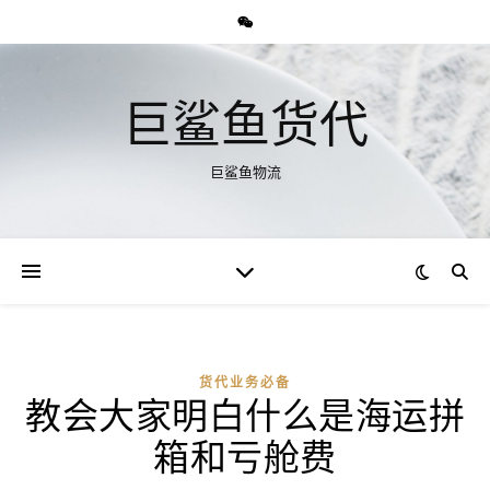
巨鲨鱼货代
巨鲨鱼物流
货代业务必备
教会大家明白什么是海运拼
箱和亏舱费