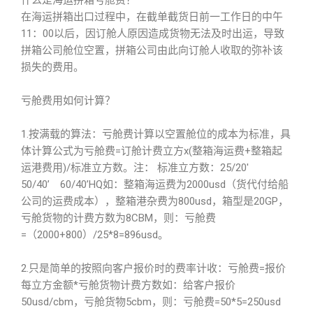
什么是海运拼箱亏舱费？
在海运拼箱出口过程中，在截单截货日前一工作日的中午
11：00以后，因订舱人原因造成货物无法及时出运，导致
拼箱公司舱位空置，拼箱公司由此向订舱人收取的弥补该
损失的费用。
亏舱费用如何计算？
1.按满载的算法：亏舱费计算以空置舱位的成本为标准，具
体计算公式为亏舱费=订舱计费立方x(整箱海运费+整箱起
运港费用)/标准立方数。注： 标准立方数：25/20′
50/40’ 60/40’HQ如：整箱海运费为2000usd（货代付给船
公司的运费成本），整箱港杂费为800usd，箱型是20GP，
亏舱货物的计费方数为8CBM，则：亏舱费
=（2000+800）/25*8=896usd。
2.只是简单的按照向客户报价时的费率计收：亏舱费=报价
每立方金额*亏舱货物计费方数如：给客户报价
50usd/cbm，亏舱货物5cbm，则：亏舱费=50*5=250usd