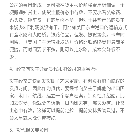
公司的费用组成。尽可能在货主报价前将费用明细做一个
梗概通知货主，使货主报价心中有数，不要小看装箱费、
码头费、拖车费；有的虽然不多，但对于某些产品的货主
来说多2千利润就没有了。再比如美国东岸港口的运输方式
有全水路和大陆桥。铁路便宜，但发、提货繁杂。卡车时
间快，（美国卡车运输业发达）价格比铁路略贵但最简单
便捷。而时间要求不多，则可以走水路，成本会降低不
少。
4、经常向货主介绍货代和船公司的业务流程
货主经常是快到发货期了才来定船，有时没有船而耽误的
发货时间。因此作为货代，要经常向货主了解他的出口国
家，港口，航线，建立一个客户档案，针对性介绍船，比
如去汉堡，你就要告诉他一周内哪天有，哪天没有。让货
主心中有数，这样可以提前定舱，提前安排货物及港，不
会太早或太晚造成被动。
5、货代报关要及时