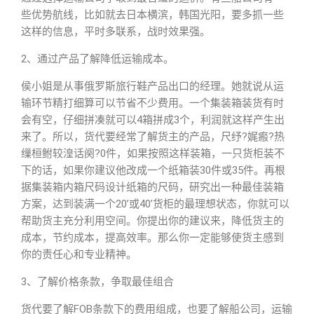
些优势航线，比如就去日本横滨，韩国光阳，要多抓一些
这样的信息，平时多联系，战时效果强。
2、通过产品了解降低运输成本。
侯小姐是从事俄罗斯旅行鞋产品出口的经理。她就说从运
输环节精打细算可以节省不少费用。一个集装箱装货有时
会有空，仔细拼凑就可以4箱拼成3个，利润就这样产生出
来了。所以，货代要经常了解货主的产品，尺纾?娓瘢?热
缫桓鲋较湟话阕?0件，如果按照这样装箱，一只货柜装不
下的话，如果你建议他改成一个纸箱装30件或35件。再根
据集装箱内箱尺码设计纸箱的尺码，研究出一种最佳装箱
方案，达到装满一个20’或40’货柜的最理想状态，你就可以
帮助货主充分利用空间。你提出你的建议来，降低货主的
成本，节约成本，提高效率。那么你一定能够使货主感到
你的责任心和专业精神。
3、了解价格条款，争取最佳组合
货代要了解FOB条款下的费用组成，也要了解船公司，运输