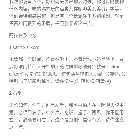
我跟你说重点吧，你和南美客户聊天时候，你可以随便聊
什么内容，吃的喝的玩的酒类茶类咖啡美女美食，等等，
他们会特别感兴趣，但是有一个话题你千万别碰到，就是
巴西和阿根廷的矛盾，千万别靠近这一点。
阿拉伯及中东
1.salmo alikom
不管哪一个时间，不管在哪里，不管是线下还是线上，只
要你跟阿拉伯人开始聊天的时候你必须开头就是 “salmo
alikom” 就是你好的意思，这句话阿拉伯人听到了的时候会
特别心里舒服和踏实，请你记住(念 萨拉姆 阿雷控)
2.右手
无论如何，你千万别用左手，和阿拉伯人在一起聊天谈生
意，必须用右手，给名片、吃饭、握手、再见，你不能用
左手，必须要用右手，这个是跟他们信仰有关，请你注意
这一点。