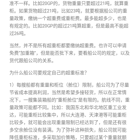
准不一样。比如20GP的，货物重量只要超过21吨，就算重
柜。如果货物超过21吨，比如23吨，就要根据船公司的重
量政策，缴纳一个超重费或重柜费。最多能超多少，也是
有规定的。比如20GP的超过21吨算超重，但是最高不能超
过26吨。
当然，并不是所有超重柜都要缴纳超重费。也许可以申请
免费“加重箱”，但是能否批下来，要看船公司的规定，以及
货代跟船公司的关系。
为什么船公司要规定自己的超重标准？
1）每艘船都有重量和柜位（舱位）限制，船公司为了尽量
节省成本提高利润，当然是希望多接轻货，所以在正常情
况下，一艘集装箱船的“重柜舱位”是有限的。航线不同，重
量政策可能都不同。比如：我国东北和华北地区重工业发
达，可能重柜比较集中，所以大连港、天津港等可能重柜
比较多，就可能会出现重量限制已经达到了，但是还有很
多空余舱位没有装满。为了弥补这种损失，船公司就可能
降低重柜标准，多采取加价策略，只要超过某个重量就额