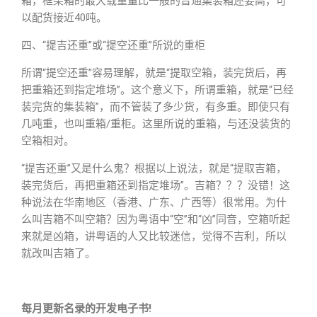
箱，框架箱的最大载重量比一般的普通集装箱还要高，可
以配货接近40吨。
四、“提吉还重”或“提空还重”所说的重柜
所谓“提空还重”容易理解，就是“提取空箱，装完货后，再
把重箱还到指定堆场”。这个意义下，所谓重箱，就是“已经
装完货的集装箱”，而不管装了多少货，有多重。即使只有
几吨重，也叫重箱/重柜。这里所说的重箱，与还没装货的
空箱相对。
“提吉还重”又是什么鬼？根据以上说法，就是“提取吉箱，
装完货后，再把重箱还到指定堆场”。吉箱？？？没错！这
种说法在华南地区（香港、广东、广西等）很常用。为什
么叫吉箱不叫空箱？因为粤语中“空”和“凶”同音，空箱听起
来就是凶箱，讲粤语的人又比较迷信，觉得不吉利，所以
就改叫吉箱了。
每月更新名录的开发电子书!