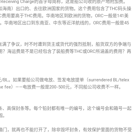
 Receiving Charge的首字母简称，这是船公司收的原产地附加费。
和海南）出口的、去往欧洲国家的货物。这个费用包含了THC码头操
C费用要高于THC费用。华南地区到欧洲的货物，ORC一般是141美
于THC。华南地区出口到东南亚、中东等近洋航线的，ORC费用一般是45
就充满了争议，时不时遭到货主或货代的强烈抵制，船货双方的争端与
？海运费是不是已经包含了装船费等THC或ORC所涵盖的费用？再
L。如果要船公司做电放、签发电放提单（surrendered BL/telex
elease fee）——电放费一般是200-500元，不同船公司收费不一样。
箱封条、高保封条等。每个铅封都有唯一的编号，这个编号会和箱号一起
固。
箱门，就再也不能打开了，除非毁坏封条，有效保护里面的货物不受