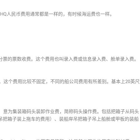
40GP和40HQ人民币费用通常都是一样的，有时候海运费也一样。
按分票的票数收费。这个费用也叫录入费或信息录入费、舱单录入费。
0GP或40HQ。这个费用比较不固定，不同的船公司费用有所差别。基本上20英尺
ge的首字母简称，意为集装箱码头装卸作业费，简称码头操作费。包括把箱子从码头
吊把箱子装上拖车的费用）、装船岸吊把箱子吊上船舱或甲板的装船