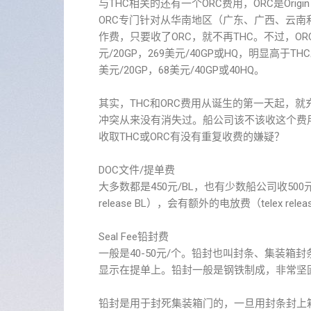
与THC相关的还有一个ORC费用，ORC是Origin
ORC专门针对从华南地区（广东、广西、云南
作费，只要收了ORC，就不再THC。不过，OR
元/20GP，269美元/40GP或HQ，明显高
美元/20GP，68美元/40GP或40HQ。
其实，THC和ORC费用从诞生的第一天起，
冲突从来没有消失过。船公司该不该收这个费用
收取THC或ORC有没有重复收费的嫌疑？
DOC文件/提单费
大多数都是450元/BL，也有少数船公司收500元/B
release BL），会有额外的电放费（telex r
Seal Fee铅封费
一般是40-50元/个。铅封也叫封条、集装
显示在提单上。铅封一般是钢铁制成，非常坚
铅封是用于封死集装箱门的，一旦用封条封上