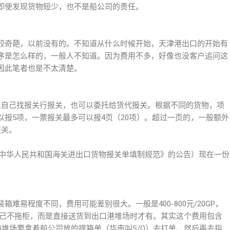
即使发现货物短少，也不是船公司的责任。
这个费用比较奇葩，以前没有的。不知道从什么时候开始，天津港出口的开始有
序是怎么样的，一般人不知道。因为费用不多，好像也没客户追问这
因此笔者也是不太清楚。
人可以自己找报关行报关，也可以委托给货代报关。根据不同的货物，项
报5项，一票报关最多可以报4页（20项）。超过一页的，一般额外
报关。
订《中华人民共和国海关进出口货物报关单填制规范》的公告）现在一份
难易程度不同，费用可能差别很大。一般是400-800元/20GP，
或发货人自己不拖柜，而是直接送货到出口港堆场时才有。其实这个费用包含
堆场要拿着船公司放的提箱单（华南叫S/O）去打单、然后再去指