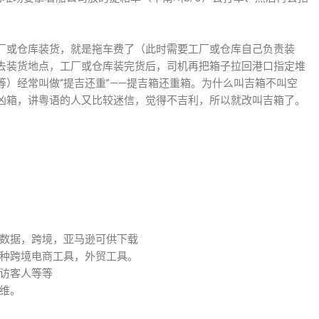
厂或仓库装货，就是拖车费了（此时需要工厂或仓库自己负责装
去装货地点，工厂或仓库装完货后，司机再把箱子拉回港口指定堆
）经常叫做“提吉还重”——提吉箱还重箱。为什么叫吉箱不叫空
凶箱，讲粤语的人又比较迷信，觉得不吉利，所以就改叫吉箱了。
数据，跨境，亚马逊可供下载
种跨境电商工具，外贸工具。
访客人等等
维。