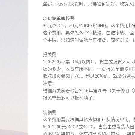
盗窃。船公司交货时，只要铅封完好，收货人
CHC舱单审核费
30元/20GP，50元/40GP或40HQ。
这个费用。具体怎么个审核法、由谁审核、程
个事情，只知道叫做舱单审核费，简称CHC。
报关费
100-200元/票（5项以内）。货主或发货
数的多少，收费有所不同。一页报关单最多可以
收取加页费50元/页。超过20项的，就要分票
注意：
根据海关总署公告2016年第20号（关于修
报关单最多可以报50项了！
装箱费
这个费用需要根据具体货物和包装情况单询，装箱
600-1200元/40GP或40HQ。当货主
的不只是装箱费，还有打单费和提箱费——装箱