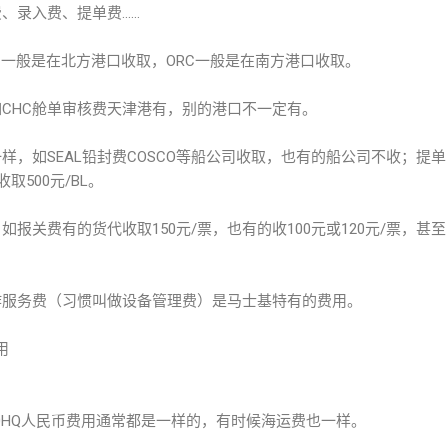
、录入费、提单费……
C一般是在北方港口收取，ORC一般是在南方港口收取。
CHC舱单审核费天津港有，别的港口不一定有。
样，如SEAL铅封费COSCO等船公司收取，也有的船公司不收；提单
取500元/BL。
报关费有的货代收取150元/票，也有的收100元或120元/票，甚至
作服务费（习惯叫做设备管理费）是马士基特有的费用。
用
40GP和40HQ人民币费用通常都是一样的，有时候海运费也一样。