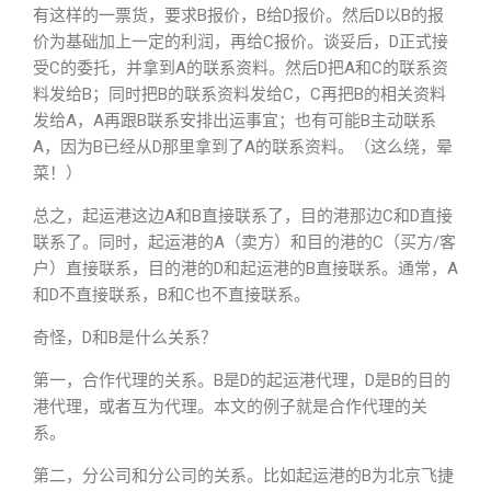
有这样的一票货，要求B报价，B给D报价。然后D以B的报
价为基础加上一定的利润，再给C报价。谈妥后，D正式接
受C的委托，并拿到A的联系资料。然后D把A和C的联系资
料发给B；同时把B的联系资料发给C，C再把B的相关资料
发给A，A再跟B联系安排出运事宜；也有可能B主动联系
A，因为B已经从D那里拿到了A的联系资料。（这么绕，晕
菜！）
总之，起运港这边A和B直接联系了，目的港那边C和D直接
联系了。同时，起运港的A（卖方）和目的港的C（买方/客
户）直接联系，目的港的D和起运港的B直接联系。通常，A
和D不直接联系，B和C也不直接联系。
奇怪，D和B是什么关系？
第一，合作代理的关系。B是D的起运港代理，D是B的目的
港代理，或者互为代理。本文的例子就是合作代理的关
系。
第二，分公司和分公司的关系。比如起运港的B为北京飞捷