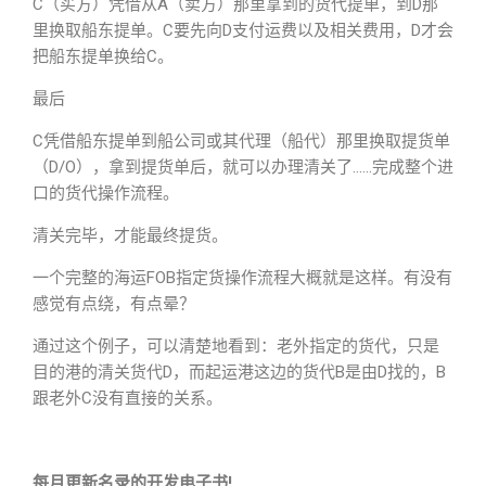
C（买方）凭借从A（卖方）那里拿到的货代提单，到D那
里换取船东提单。C要先向D支付运费以及相关费用，D才会
把船东提单换给C。
最后
C凭借船东提单到船公司或其代理（船代）那里换取提货单
（D/O），拿到提货单后，就可以办理清关了……完成整个进
口的货代操作流程。
清关完毕，才能最终提货。
一个完整的海运FOB指定货操作流程大概就是这样。有没有
感觉有点绕，有点晕？
通过这个例子，可以清楚地看到：老外指定的货代，只是
目的港的清关货代D，而起运港这边的货代B是由D找的，B
跟老外C没有直接的关系。
每月更新名录的开发电子书!