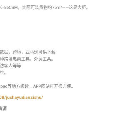
2.89米≈86CBM，实际可装货物约75m³——这是大柜。
数据，跨境，亚马逊可供下载
种跨境电商工具，外贸工具。
访客人等等
维。
pad等地方阅读，APP网站打开很方便。
08/jushayudianzishu/
资源