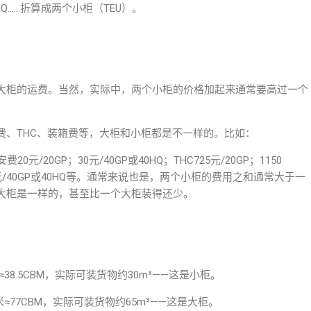
HQ……折算成两个小柜（TEU）。
大柜的运费。当然，实际中，两个小柜的价格加起来通常要高过一个
费、THC、装箱费等，大柜和小柜都是不一样的。比如：
费20元/20GP；30元/40GP或40HQ；THC725元/20GP；1150
1100元/40GP或40HQ等。通常来说也是，两个小柜的费用之和通常大于一
大柜是一样的，甚至比一个大柜装得还少。
.59米≈38.5CBM，实际可装货物约30m³——这是小柜。
2.59米≈77CBM，实际可装货物约65m³——这是大柜。