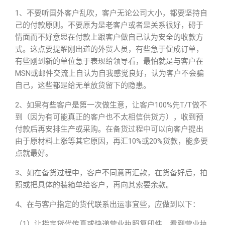
1、不要听国外客户乱吹，客户无论公司大小，都要坚持自
己的付款原则。不要原为是老客户或者是关系很好，碍于
情面而不好意思在付款上跟客户做自己认为安全的收款方
式。这点要提醒刚出道的外贸人员，有些急于促成订单，
有些刚到新的单位急于表现给领导看，最怕就是与客户在
MSN或邮件交流上自认为自我感觉良好，认为客户不会骗
自己，这些都是给无单放货留下的隐患。
2、如果有些客户是第一次做生意，让客户100%先T/T做不
到（因为有可能真正的客户也不太相信供货方），收到预
付款后再安排生产或采购。在备货过程中可以向客户提出
由于原材料上涨等其它原因，再汇10%或20%货款，能多要
点就最好。
3、如在备货过程中，客户不同意再汇款，在货备好后，拍
照或把具体的装箱单给客户，再向其索要余款。
4、在与客户指定的货代联系出运事宜些，应做到以下：
（1）让指定货代传真或快递营业执照复印件。看到营业执