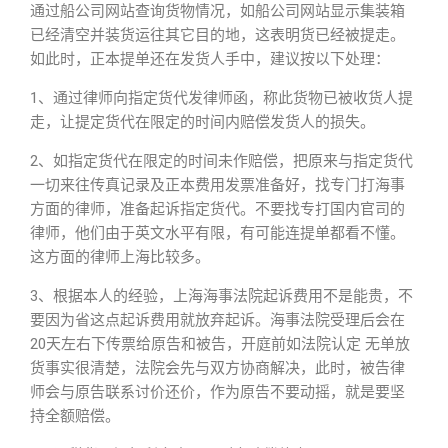
通过船公司网站查询货物情况，如船公司网站显示集装箱
已经清空并装货运往其它目的地，这表明货已经被提走。
如此时，正本提单还在发货人手中，建议按以下处理：
1、通过律师向指定货代发律师函，称此货物已被收货人提
走，让提定货代在限定的时间内赔偿发货人的损失。
2、如指定货代在限定的时间未作赔偿，把原来与指定货代
一切来往传真记录及正本费用发票准备好，找专门打海事
方面的律师，准备起诉指定货代。不要找专打国内官司的
律师，他们由于英文水平有限，有可能连提单都看不懂。
这方面的律师上海比较多。
3、根据本人的经验，上海海事法院起诉费用不是能贵，不
要因为省这点起诉费用就放弃起诉。海事法院受理后会在
20天左右下传票给原告和被告，开庭前如法院认定 无单放
货事实很清楚，法院会先与双方协商解决，此时，被告律
师会与原告联系讨价还价，作为原告不要动摇，就是要坚
持全额赔偿。