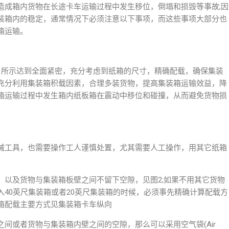
造成箱内货物在长途卡车运输过程中发生移位，倒塌和损毁等事故;因
装箱内的稳定，通常情况下必须注意以下事项，而这些事项大部分也
箱运输。
1所示达到全面紧密，充分考虑到纸箱的尺寸，精确配载，确保集装
充分利用集装箱积载因素，合理多装货物，提高集装箱运输效益，降
箱运输过程中发生箱内纸板箱在震动中移位和碰撞，从而避免货物损
械工具，也需要操作工人谨慎处置，尤其需要人工操作，用其它纸箱
，以及货物与集装箱板壁之间不留下空隙，见图2;如果不用其它货物
40英尺集装箱或者20英尺集装箱的时候，必须事先精确计算配载方
箱配载主要方式见集装箱卡车纵向
间或者货物与集装箱内壁之间的空隙，那么可以采用空气袋(Air