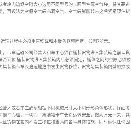
间或者箱内边缘空隙大小选用不同型号的长圆型空瘪空气袋，将其塞进
隙，再设法为空瘪空气袋充满空气，空气袋膨胀起来之后紧紧顶住货
卡车运输过程中必须垂直积载和木板条框架固定，如图7所示。
尘，卡车运输公司经营人和车主必须在桶装货物进入集装箱之前认真
是否到位;桶装货物进入集装箱内后必须固定，桶体之间的空隙必须被
免集装箱卡车长途运输途中发生货物移位，货物与集装箱内壁碰撞或
经营人或者车主必须根据不同机械尺寸大小和形形色色形状，仔细考
何侥幸心理，一切为了集装箱卡车长途运输安全，做到万无一失，其
保证货物在箱内不发生移位和震荡的各种具体措施，同时确保任何固