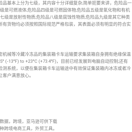
，危险品基本上分为七级，其内容十分详细复杂;简单扼要来讲，危险品一
三级是可燃液体;危险品四级是可燃固体物;危险品五级是氧化物和有机
品七级是放射性物质;危险品八级是腐蚀性物质;危险品九级是其它种类
所有货物均必须按照国际规范严格包装，其表面必须有明显的符合实
密机械等冷藏冷冻品的集装箱卡车运输要求集装箱自身拥有绝缘保温
13°F) to +23°C (+73.4°F)，目前已经发展到电脑自动控制;还有
检测系统，以便在集装箱卡车运输途中有效保证集装箱内冰冻或者冷
让客户满意放心。
数据，跨境，亚马逊可供下载
种跨境电商工具，外贸工具。