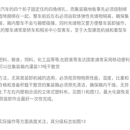
实施汽车的四个轮子固定住的四角绑扎，而集装箱地板事先必须烧制绑
固地捆绑在一起，整车前后左右必须由软体弹性充填物隔离，确保集
候，箱内整车不会与箱壁碰撞，同时充填物又要方便整车装卸操作，
运的整车通常是轿车和相关中小型客车，至于大型建筑机械和重型车
。
肥料，粮食，饲料，化工品等等;在欧美等发达国家通常采用移动便利
可以往集装箱内灌装17吨干散货
方法，尤其是装卸机械的选用，必须视货物物质性能，湿度，比重和
合格和准备积载干散货的集装箱必须预先清洁，确保箱内干燥，无异
下左右内壁相合适的立体式塑料布，见图11和图12，最大化避免发
散货装卸作业最好一次性完成。
际操作等方面高度关注，其分级标志如图13: