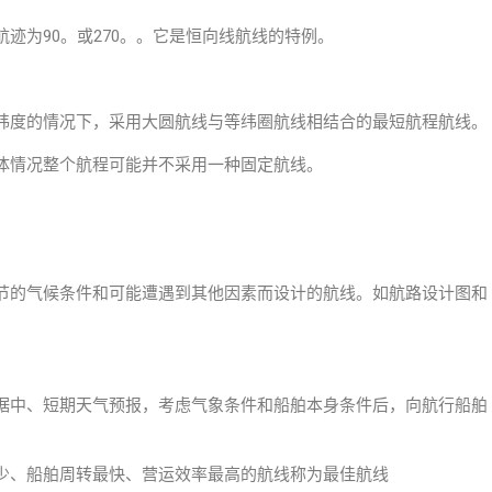
迹为90。或270。。它是恒向线航线的特例。
纬度的情况下，采用大圆航线与等纬圈航线相结合的最短航程航线。
体情况整个航程可能并不采用一种固定航线。
节的气候条件和可能遭遇到其他因素而设计的航线。如航路设计图和
据中、短期天气预报，考虑气象条件和船舶本身条件后，向航行船舶
少、船舶周转最快、营运效率最高的航线称为最佳航线