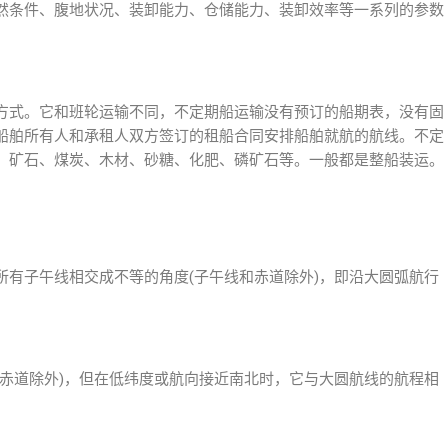
然条件、腹地状况、装卸能力、仓储能力、装卸效率等一系列的参数
方式。它和班轮运输不同，不定期船运输没有预订的船期表，没有固
船舶所有人和承租人双方签订的租船合同安排船舶就航的航线。不定
、矿石、煤炭、木材、砂糖、化肥、磷矿石等。一般都是整船装运。
所有子午线相交成不等的角度(子午线和赤道除外)，即沿大圆弧航行
和赤道除外)，但在低纬度或航向接近南北时，它与大圆航线的航程相