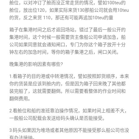
舱位，以对冲订了舱而没正常走货的情况，譬如100teu的
舱位，放出位120，如果实际来货130那船公司就会甩10teu
的货，反之来货 110，那还有可能再追加10teu的量
箱子在集港时间之后才返回场站，错过了最后一般公开的
集港时间，这个时候一般需要货主像船公司申请加急，船
公司如果同意就会通知闸口，专门为你这个箱子放开十分
钟左右的加急时间，等你的箱子集港之后，闸口关闭。
晚集港的影响因素有哪些?
1.看箱子的目的港或中转港情况，譬如按照卸货顺序，本来
你的货装是应该到舱内的，但是因为箱子回来晚了其他都
装完船了，这就需要翻倒。所以需要看整体的作业时间和
翻倒费用。
2.看舱位和船的准班靠泊操作情况，如果时间上相差不大，
一般船公司配载会发送给码头确认是否能接受。
3.码头如果因为堆场或者其他原因不能接受那么船公司也没
有办法接纳。