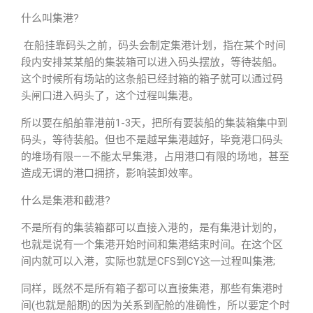
什么叫集港?
在船挂靠码头之前，码头会制定集港计划，指在某个时间
段内安排某某船的集装箱可以进入码头摆放，等待装船。
这个时候所有场站的这条船已经封箱的箱子就可以通过码
头闸口进入码头了，这个过程叫集港。
所以要在船舶靠港前1-3天，把所有要装船的集装箱集中到
码头，等待装船。但也不是越早集港越好，毕竟港口码头
的堆场有限——不能太早集港，占用港口有限的场地，甚至
造成无谓的港口拥挤，影响装卸效率。
什么是集港和截港?
不是所有的集装箱都可以直接入港的，是有集港计划的，
也就是说有一个集港开始时间和集港结束时间。在这个区
间内就可以入港，实际也就是CFS到CY这一过程叫集港;
同样，既然不是所有箱子都可以直接集港，那些有集港时
间(也就是船期)的因为关系到配舱的准确性，所以要定个时