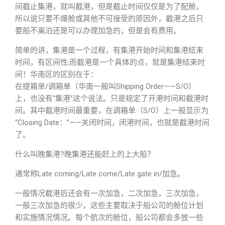
间截止集港，就叫截港，但是截止时间仅仅是为了配舱，
所以说只要不爆舱或其他不可接受的原因外，截港之后只
要船不离泊还是可以办理加急的，但是会有费用。
简单的讲，集港是一个过程，有集港开始时间和集港结束
时间，有区间性;而截港是一个具体的点，就是集港结束时
间！华南区的区别在于：
在提箱单/调箱单（华南一般叫Shipping Order——S/O）
上，也没有“集港”这个说法。只是规定了开港时间和截港时
间。其中截港时间最重要，在调箱单（S/O）上一般显示为
“Closing Date：”——关闭时间，闭港时间，也就是截港时间
了。
什么叫晚集港?晚集港还能赶上的上大船？
通常称Late coming/Late come/Late gate in/加急。
一般情况截港后还会有一次加急，二次加急，三次加急，
一般三次加急的很少，这些主要取决于船公司的舱位计划
和实施情况情况。每个航次的舱位，船公司都会多放一些