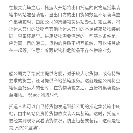
在报关完毕之后，托运人开始将出口托运的货物运抵集装
箱中转站准备装箱。当出口方的出口货物数量不足装满整
个集装箱时，由船公司的集装箱货运站办理拼箱业务，将
托运人交付的货物与其他托运人交付的不足整箱货物装到
同一只集装箱里。拼箱货物需要满足的一些基本条件是：
应为同一目的港口，货物的性质不相互抵触，可以将其放
在一起等。注意：冷藏货物和危险品不存在拼箱业务!
船公司为了给货主提供方便，对于较大宗货物，或有特殊
要求的货主，还可提供产地装箱服务。这就是船公司将空
箱运至托运人的仓库，在货物装箱之后，直接将集装箱运
至堆场。 56age,物流时代
托运人也可以自己将货物发运到船公司的指定集装箱中转
站，由中转站负责将货物依次装入集装箱。这时，托运人
要经常到现场察看装货情况，防止短装或装错，这就是经
常所说的“监装”。