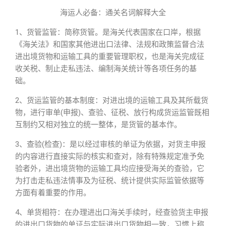
海运人必备：通关名词解释大全
1、货管监管：简称货管。是海关代表国家在口岸，根据
《海关法》和国家其他进出口法律、法规和政策监督合法
进出境货物和运输工具的重要管理职权，也是海关完成征
收关税、制止走私违法、编制海关统计等各项任务的基
础。
2、货运监管的基本制度：对进出境的运输工具及其所载货
物，进行审单(申报)、查验、征税、放行构成货运监管既相
互制约又相对独立的统一整体，是货管的基本作。
3、查验(检查)：是以经过审核的单证为依据，对货主申报
的内容进行直接实际的核实和查对，除有特殊规定准予免
验者外，进出境货物的运输工具均应接受海关的查验，它
为打击走私违法情事及为征税、统计提供实际监管依据等
方面有着重要的作用。
4、单货相符：在办理进出口海关手续时，经查验货主申报
的进出口货物的单证与实际进出口货物相一致，习惯上称