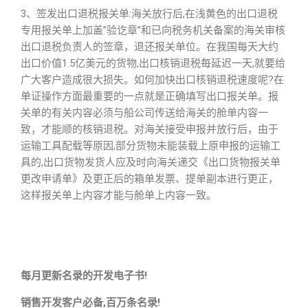
3、签发出口退税报关单:海关放行后,在浅黄色的出口退税
专用报关单上加盖”验讫章”和已向税务机关备案的海关审核
出口退税负责人的签章，退还报关单位。在我国每天大约
出口价值1.5亿美元的货物,出口核销退税每延迟一天,就要给
广大客户造成很大损失。如何加快出口核销退税速度呢?在
单证操作方面最重要的一点就是正确填写出口报关单。报
关单的有关内容必须与船公司传送给海关的舱单内容一
致，才能顺的核销退税。对海关接受申报并放行后，由于
运输工具配载等原因,部分货物未能装载上原申报的运输工
具的,出口货物发货人应及时向海关递交《出口货物报关单
更改申请单》及更正后的箱单发票、提单副本进行更正，
这样报关单上内容才能与舱单上内容一致。
每月更新名录的开发电子书!
销售开发客户必备,百万条名录!