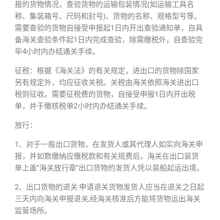
报的货物情况，查验货物的运输包装情况(如运输工具名
称、集装箱号、尺码和封号)、货物的名称、规格型号等。
需要查验的货物自接受申报起1日内开出查验通知单，自具
备海关查验条件起1日内完成查验，除需缴税外，自查验完
毕4小时内办结通关手续。
征税：根据《海关法》的有关规定，进出口的货物除国家
另有规定外，均应征收关税。关税由海关依照海关进出口
税则征收。需要征税费的货物，自接受申报1日内开出税
单，并于缴核税单2小时内办结通关手续。
放行：
1、对于一般出口货物，在发货人或其代理人如实向海关申
报，并如数缴纳应缴税款和有关规费后，海关在出口装货
单上盖”海关放行章”出口货物的发货人凭以装船起运出境。
2、出口货物的退关:申请退关货物发货人应当在退关之日起
三天内向海关申报退关,经海关核准后方能将货物运出海关
监管场所。