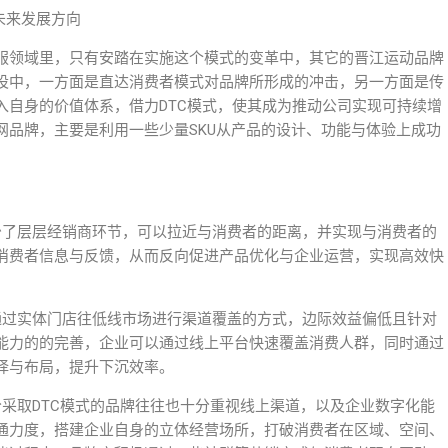
的未来发展方向
服领域里，只有安踏在实施这个模式的变革中，其它的晋江运动品牌
设中，一方面是直达消费者模式对品牌所形成的冲击，另一方面是传
入自身的价值体系，借力DTC模式，使其成为推动公司实现可持续增
网品牌，主要是利用一些少量SKU从产品的设计、功能与体验上成功
少了层层经销商环节，可以拉近与消费者的距离，并实现与消费者的
消费者信息与反馈，从而反向促进产品优化与企业运营，实现高效快
通过实体门店往低线市场进行渠道覆盖的方式，边际效益偏低且针对
能力的的完善，企业可以通过线上平台快速覆盖消费人群，同时通过
择与布局，提升下沉效率。
采取DTC模式的品牌往往也十分重视线上渠道，以及企业数字化能
通力度，搭建企业自身的立体经营场所，打破消费者在区域、空间、