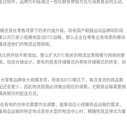
能过程中，品牌方积极通过一些社群等营销方式与消费者双向互动，
C模式是在零售场景下的迭代或升级，现有国产鞋服运动品牌现阶段
果公司只是小规模地尝试DTC战略，那么企业在零售业务场景的模块
模改造他们的物流运营网络。
务比例开始不断增加，那么扩大DTC相关的物流运营规模与网络则便
络，包括仓储设计，原有的批发存储模式向零拣存储模式的转变、自
大零售品牌会大规模发货，但是在DTC模式下，每次发货的商品数
配还会更少，因此物流层面必须做出相应的调整。尤期是运输需要围
模高频次的配送方式。
商在各地的仓库也需要作出调整，能够适应小规模商品运输的需求，
量商品运输到特定地点而非大型的物流中心时，精确性就显得尤为重