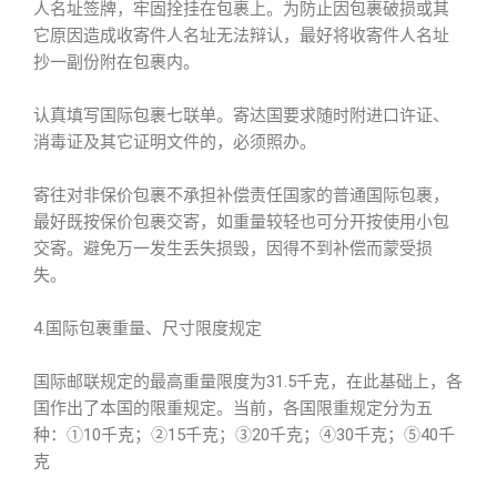
人名址签牌，牢固拴挂在包裹上。为防止因包裹破损或其
它原因造成收寄件人名址无法辩认，最好将收寄件人名址
抄一副份附在包裹内。
认真填写国际包裹七联单。寄达国要求随时附进口许证、
消毒证及其它证明文件的，必须照办。
寄往对非保价包裹不承担补偿责任国家的普通国际包裹，
最好既按保价包裹交寄，如重量较轻也可分开按使用小包
交寄。避免万一发生丢失损毁，因得不到补偿而蒙受损
失。
4.国际包裹重量、尺寸限度规定
国际邮联规定的最高重量限度为31.5千克，在此基础上，各
国作出了本国的限重规定。当前，各国限重规定分为五
种：①10千克；②15千克；③20千克；④30千克；⑤40千
克