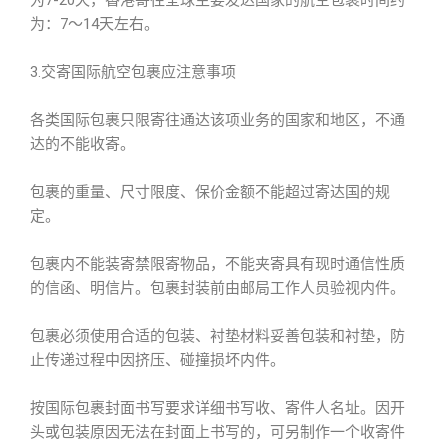
为7-20天，香港寄往全球主要发达国家的航空包裹时间约
为：7～14天左右。
3.交寄国际航空包裹应注意事项
各类国际包裹只限寄往通达该项业务的国家和地区，不通
达的不能收寄。
包裹的重量、尺寸限度、保价金额不能超过寄达国的规
定。
包裹内不能装寄禁限寄物品，不能夹寄具有现时通信性质
的信函、明信片。包裹封装前由邮局工作人员验视内件。
包裹必须使用合适的包装、衬垫材料妥善包装和衬垫，防
止传递过程中因挤压、碰撞损坏内件。
按国际包裹封面书写要求详细书写收、寄件人名址。因开
头或包装原因无法在封面上书写的，可另制作一个收寄件