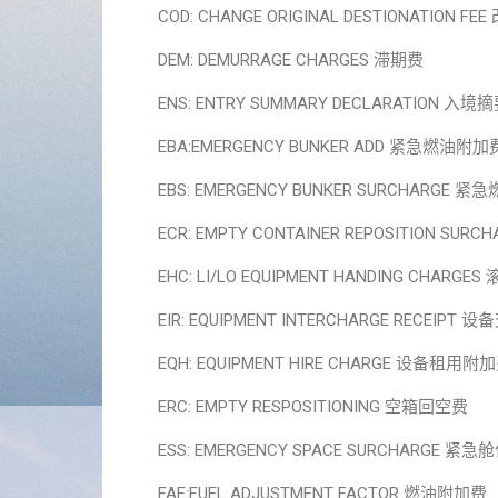
COD: CHANGE ORIGINAL DESTIONATION FE
DEM: DEMURRAGE CHARGES 滞期费
ENS: ENTRY SUMMARY DECLARATION 
EBA:EMERGENCY BUNKER ADD 紧急
EBS: EMERGENCY BUNKER SURCHA
ECR: EMPTY CONTAINER REPOSITION SUR
EHC: LI/LO EQUIPMENT HANDING CHAR
EIR: EQUIPMENT INTERCHARGE RECEIPT 
EQH: EQUIPMENT HIRE CHARGE 设备租用附
ERC: EMPTY RESPOSITIONING 空箱回空费
ESS: EMERGENCY SPACE SURCHARGE 紧
FAF:FUEL ADJUSTMENT FACTOR 燃油附加费