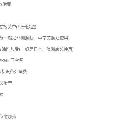
E 改港费
入境摘要报关单(用于欧盟)
燃油附加费(一般是非洲航线、中南美航线使用)
RGE 紧急燃油附加费(一般是日本、澳洲航线使用)
CHARGE 回空费
GES 滚装设备处理费
设备交接单
加费
急舱位附加费