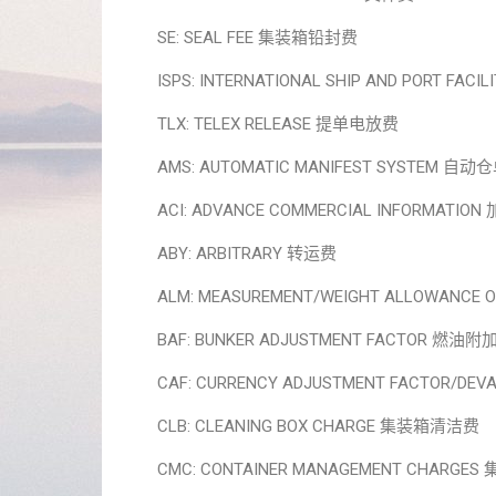
SE: SEAL FEE 集装箱铅封费
ISPS: INTERNATIONAL SHIP AND PORT F
TLX: TELEX RELEASE 提单电放费
AMS: AUTOMATIC MANIFEST SYSTE
ACI: ADVANCE COMMERCIAL INFORM
ABY: ARBITRARY 转运费
ALM: MEASUREMENT/WEIGHT ALLOWANCE 
BAF: BUNKER ADJUSTMENT FACTOR 燃油附
CAF: CURRENCY ADJUSTMENT FACTOR/D
CLB: CLEANING BOX CHARGE 集装箱清洁费
CMC: CONTAINER MANAGEMENT CHARG