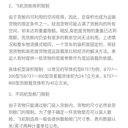
2、飞机货舱体积限制
由于货舱内可利用的空间有限，因此，总容积也成为运输
货物的限定条件之一。轻泡货物可能占满了货舱内的所有
空间，却未达到重量限额。相反,高密度货物的重量已达到
限额，而货舱内仍会有很多的剩余空间无法利用。上述情
况和整车物流模式相同，一个货车的容积是固定的，将轻
泡货物和高密度货物混运装载是比较经济的解决方法。承
运人有时提供一些货物的密度参数作为混运装载的依据。
具体机型容积限制：以常见的窄体机型B737为例，B737一
200型与B737一300型货差载货体积为24.7立方米，B737一
800型货舱载货体积为45立方米。
3、不同机型舱门限制
由于货物只能通过舱门装入货舱内，货物的尺寸必然会受
到舱门的限制。为了便于确定一件货物是否可以装人散
舱，飞机制造商一般会提供散舱舱门尺寸表，表内数据以
米/英寸两种计量单位公布。