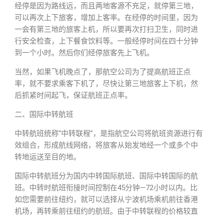
经停是因为路线远，而且两地客源不充足，就停第三地，
可以再次上下旅客，增加上客率。在经停的时间里，因为
一会有第三地的旅客上机，所以要再次打扫卫生，同时进
行安全检查，上下餐食饮料等。一般经停时间在四十分钟
到一个小时。然后你们经停旅客先上飞机。
当然，如果飞机晚点了，那航空公司为了提高航班正点
率，就不要求乘客下机了，尽快让第三地旅客上下机，然
后抓紧时间起飞，保证航班正点率。
二、国际中转航班
中转航班统称“中转联程”，是指航空公司将航班资源进行有
效组合，形成航线网络，将旅客从始发地经一个或多个中
转地运送至目的地。
国际中转航班分为国内中转国际航班、国际中转国际的航
班。中转时航班衔接时间控制在45分钟—72小时以内。比
如您需要前往纽约，就可以选择从宁波机场乘机前往香港
机场，再转乘前往纽约的航班。由于中转联程的价格较直