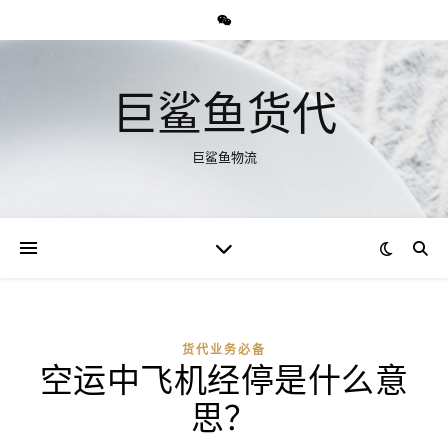
巨鲨鱼货代
巨鲨鱼物流
货代业务必备
空运中飞机经停是什么意
思？