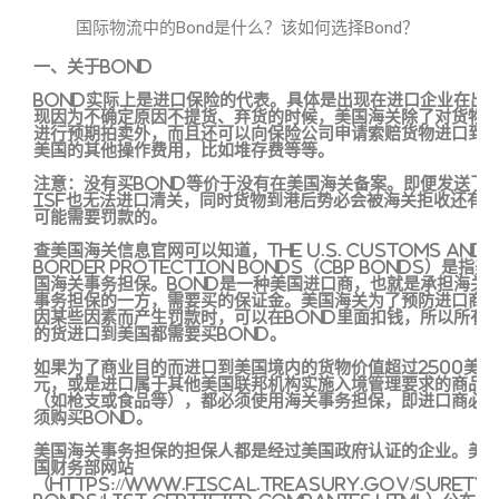
国际物流中的Bond是什么？该如何选择Bond？
一、关于Bond
Bond实际上是进口保险的代表。具体是出现在进口企业在出
现因为不确定原因不提货、弃货的时候，美国海关除了对货物
进行预期拍卖外，而且还可以向保险公司申请索赔货物进口到
美国的其他操作费用，比如堆存费等等。
注意：没有买Bond等价于没有在美国海关备案。即便发送了
ISF也无法进口清关，同时货物到港后势必会被海关拒收还有
可能需要罚款的。
查美国海关信息官网可以知道，The U.S. Customs and
Border Protection Bonds（CBP Bonds）是指美
国海关事务担保。Bond是一种美国进口商，也就是承担海关
事务担保的一方，需要买的保证金。美国海关为了预防进口商
因某些因素而产生罚款时，可以在Bond里面扣钱，所以所有
的货进口到美国都需要买Bond。
如果为了商业目的而进口到美国境内的货物价值超过2500美
元，或是进口属于其他美国联邦机构实施入境管理要求的商品
（如枪支或食品等），都必须使用海关事务担保，即进口商必
须购买Bond。
美国海关事务担保的担保人都是经过美国政府认证的企业。美
国财务部网站
（https://www.fiscal.treasury.gov/surety-