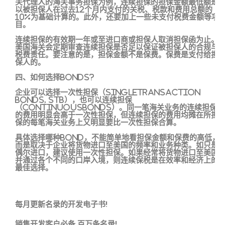
关代理人的海关事务担保为例，连续担保的担保金额最低额是
以被担保人在过去12个月内支付的关税、税款和费用总额的
10%为基础计算的。此外，还要加上一些未支付税费金额等项
目。
连续担保的有效期一年或至进口商或担保人取消担保函为止。
美国海关会定期审查连续担保是否足以保证被担保人的合规与
税费责任。要注意的是，担保金额不是保费。保费是支付给担
保人的。
四、如何选择Bonds?
企业可以选择一次性担保（SingleTransaction
Bonds, STB），也可以连续担保
（ContinuousBonds）。同一笔海关业务的连续担保
的费用明显会高于一次性担保，但连续担保的费用均摊在所担
保的每笔海关业务上又明显要比一次性担保合算。
具体选择哪种Bond，不能简单地看担保金额和保费的高低，
而是取决于企业将货物进口至美国的频率和业务种类。如只是
偶尔进口，建议使用一次性担保。如果经常将货物进口至美国
并通过各个不同的口岸入境，则连续保税是在效率和经济上的
最佳选择。
每月更新名录的开发电子书!
销售开发客户必备,百万条名录!