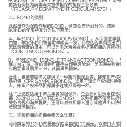
bonds/list-certified-companies.html）公布并
更新有资格为美国海关提供担保的担保企业名单
（Treasury Department Circular 570）。
二、Bond的类别
既然是作为保险作用的Bond，肯定会有所划分的。按照
Bond的年限将其分为以下两类：
A、年Bond【Continuous Bond】。从字面意思就能
知道，年Bond只需要每年购买一次，比较适合年内进出口物
流比较频繁的货主。可以为多次海关业务提供担保的连续担保
（ContinuousBonds）。
B、单次Bond【Single Transaction Bond】，简
称之为STB。有的货物可能存在倾销风险的，美国海关则会相
应的要求其购买STB，从而避免损失。
此外，当前美国海关提供了一种新的担保业务，即知识产权样
品担保（IPR Sample Bonds）适用于知识产权权利持有
人，知识产权样品担保属于连续担保的一种。
除了上述仅适用于海关事务的担保外，企业还可以运用综合担
保（ConsolidatedBonds）。这种担保不仅可以担保
关务合规和海关税费，还可以对被担保人遵守其他进出口法律
法规提供担保。
三、连续担保的担保金额怎么计算？
两种类型的Bond的最低保险金额是100美元。以进口人或报