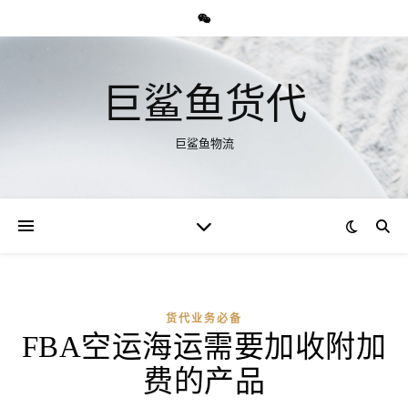
巨鲨鱼货代
巨鲨鱼物流
货代业务必备
FBA空运海运需要加收附加
费的产品