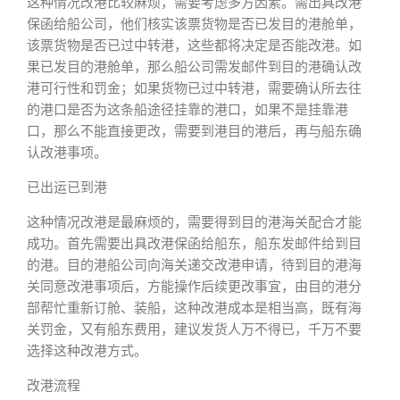
这种情况改港比较麻烦，需要考虑多方因素。需出具改港
保函给船公司，他们核实该票货物是否已发目的港舱单，
该票货物是否已过中转港，这些都将决定是否能改港。如
果已发目的港舱单，那么船公司需发邮件到目的港确认改
港可行性和罚金；如果货物已过中转港，需要确认所去往
的港口是否为这条船途径挂靠的港口，如果不是挂靠港
口，那么不能直接更改，需要到港目的港后，再与船东确
认改港事项。
已出运已到港
这种情况改港是最麻烦的，需要得到目的港海关配合才能
成功。首先需要出具改港保函给船东，船东发邮件给到目
的港。目的港船公司向海关递交改港申请，待到目的港海
关同意改港事项后，方能操作后续更改事宜，由目的港分
部帮忙重新订舱、装船，这种改港成本是相当高，既有海
关罚金，又有船东费用，建议发货人万不得已，千万不要
选择这种改港方式。
改港流程