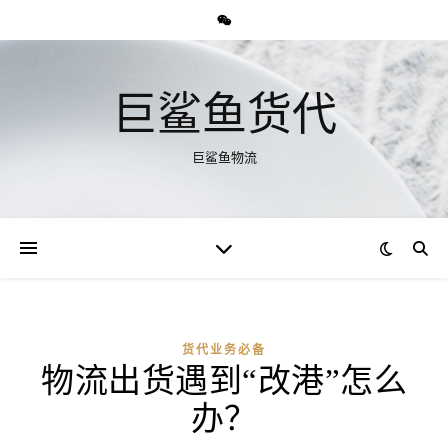
巨鲨鱼货代
巨鲨鱼物流
货代业务必备
物流出货遇到“改港”怎么
办？