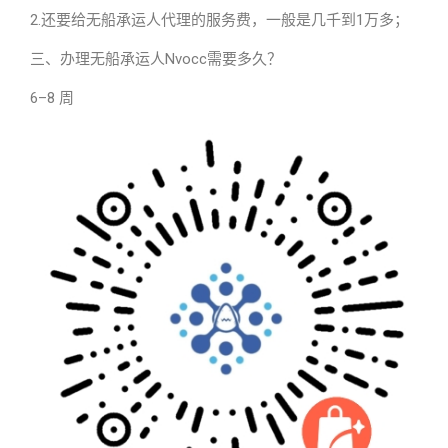
2.还要给无船承运人代理的服务费，一般是几千到1万多；
三、办理无船承运人Nvocc需要多久？
6–8 周