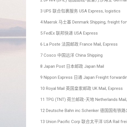
2 DPWN (DHL) 德国邮政-敦豪丹莎海空 Germany Mail,
3 UPS 联合包裹服务 USA Express, logistics
4 Maersk 马士基 Denmark Shipping, freight forwa
5 FedEx 联邦快递 USA Express
6 La Poste 法国邮政 France Mail, Express
7 Cosco 中国远洋 China Shipping
8 Japan Post 日本邮政 Japan Mail
9 Nippon Express 日通 Japan Freight forwarding
10 Royal Mail 英国皇家邮政 UK Mail, Express
11 TPG (TNT) 荷兰邮政-天地 Netherlands Mail, Ex
12 Deutsche Bahn inc Schenker 德国国有铁路公司 G
13 Union Pacific Corp 联合太平洋 USA Rail freigh