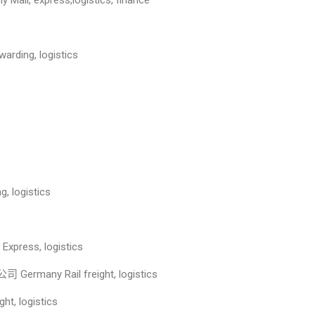
 express,logistics, finance
rding, logistics
, logistics
press, logistics
ermany Rail freight, logistics
t, logistics