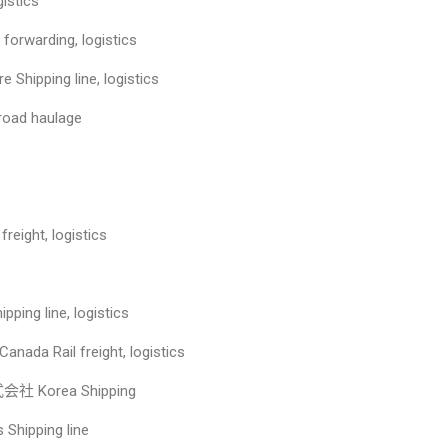
istics
rwarding, logistics
pping line, logistics
oad haulage
ight, logistics
g line, logistics
da Rail freight, logistics
社 Korea Shipping
hipping line