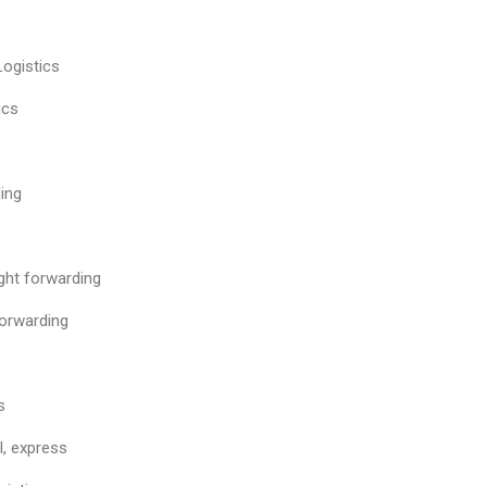
ogistics
cs
ing
t forwarding
orwarding
s
, express