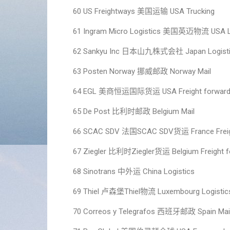
60 US Freightways 美国运输 USA Trucking
61 Ingram Micro Logistics 美国英迈物流 USA L
62 Sankyu Inc 日本山九株式会社 Japan Logisti
63 Posten Norway 挪威邮政 Norway Mail
64 EGL 美商恒运国际货运 USA Freight forward
65 De Post 比利时邮政 Belgium Mail
66 SCAC SDV 法国SCAC SDV货运 France Freigh
67 Ziegler 比利时Ziegler货运 Belgium Freight f
68 Sinotrans 中外运 China Logistics
69 Thiel 卢森堡Thiel物流 Luxembourg Logistic
70 Correos y Telegrafos 西班牙邮政 Spain Mail