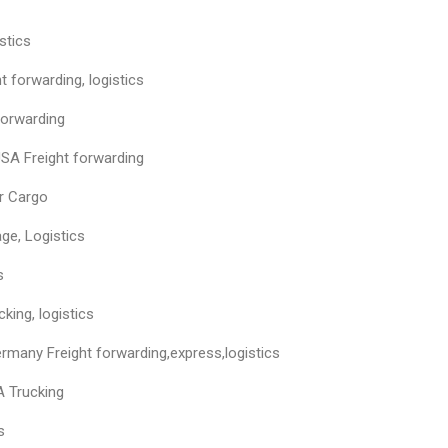
tics
warding, logistics
rwarding
reight forwarding
 Cargo
, Logistics
s
g, logistics
eight forwarding,express,logistics
Trucking
s