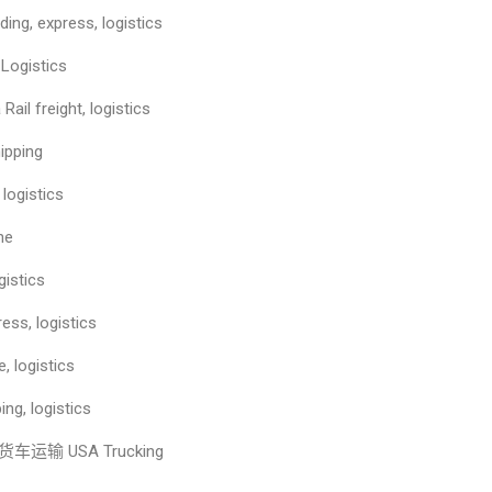
g, express, logistics
Logistics
 freight, logistics
pping
ogistics
ne
istics
s, logistics
logistics
 logistics
ay货车运输 USA Trucking