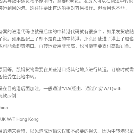
素导致中途货物不能前行，需要hold货。发货人可以在到达中转港
装运到目的港。这往往要比直达船相对容易操作。但费用也不菲。
备案的进港代码也就是后续的中转港代码就有很多个，如果发货放随
了港。如果匹配上了却不是真正的中转港，那么即使进了港上了船也
也可能会卸错港口。再转运费用非常高，也可能需要支付高额罚金。
原因等，凯姆货物需要在某些港口或其他地点进行转运。订舱时就需
否接受在此地中转。
港后面加注，一般通过“VIA(经由、通过)”或“W/T(with
下列条款示例：
hina
UK W/T Hong Kong
目的港来看待，以免造成运输失误和不必要的损失。因为中转港只是