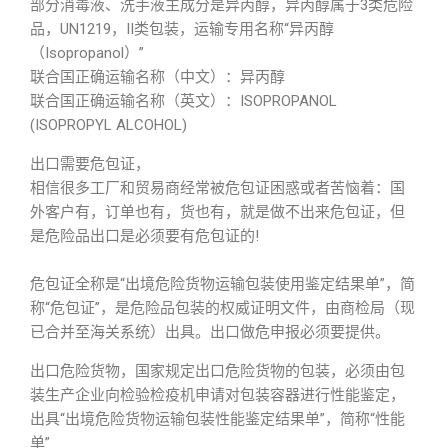
部分消毒液、洗手液主成分是异丙醇，异丙醇属于3类危险
品，UN1219，II类包装，运输专用名称“异丙醇
（Isopropanol）”
联合国正确运输名称（中文）：异丙醇
联合国正确运输名称（英文）：ISOPROPANOL
(ISOPROPYL ALCOHOL)
出口需要危包证，
相信很多工厂和贸易商经常被危包证困惑或者苦恼着：国
外客户有，订单也有，货也有，就是做不出来危包证，但
是危险品出口是必须要有危包证的!
危包证全称是“出境危险货物运输包装使用鉴定结果单”，简
称“危包证”，是危险品包装的权威证明文件，由商检局（现
已合并至海关系统）出具。出口做危申报必须要提供。
出口危险货物，国家规定出口危险货物的包装，必须由包
装生产企业向检验检疫机申请对包装容器进行性能鉴定，
出具“出境危险货物运输包装性能鉴定结果单”，简称“性能
单”