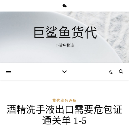
巨鲨鱼货代
巨鲨鱼物流
货代业务必备
酒精洗手液出口需要危包证
通关单 1-5