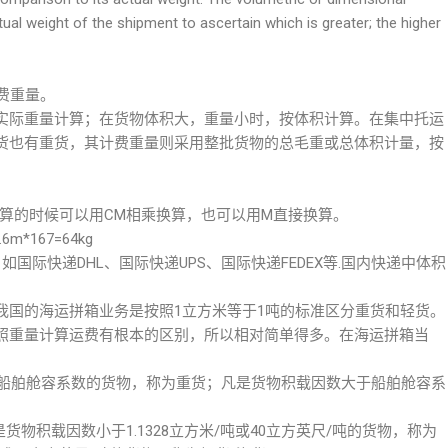
ual weight of the shipment to ascertain which is greater; the higher
算运费重量。
实际重量计算；在货物体积大，重量小时，按体积计算。在集中托运
货也有重货，其计费重量则采用整批货物的总毛重或总体积计量，按
方米。计算的时候可以用CM相乘换算，也可以用M直接换算。
.6m*167=64kg
，如国际快递DHL、国际快递UPS、国际快递FEDEX等.国内快递中体积
我国的海运拼箱业务是按照1立方米等于1吨的标准区分重货和轻货。
照重量计算运费有根本的区别，所以相对简单得多。在海运拼箱当
于船舶舱容系数的货物，称为重货；凡是货物积载因数大于船舶舱容系
物积载因数小于1.1328立方米/吨或40立方英尺/吨的货物，称为