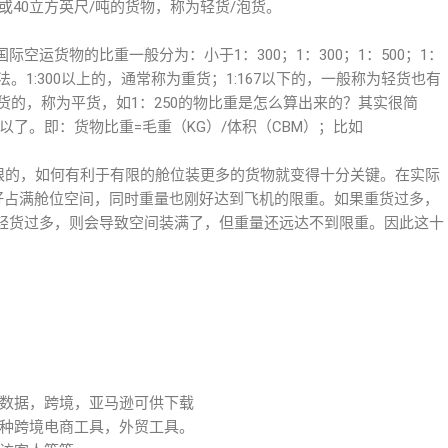
吨或40立方英尺/吨的货物，称为轻货/泡货。
空运货物的比重一般分为：小于1：300；1：300；1：500；1：
。1:300以上的，通常称为重货；1:167以下的，一般称为轻货也有
轻货的，称为平货，如1：250的物比重是怎么算出来的？其实很简
以了。即：货物比重=毛重（KG）/体积（CBM）；比如
有限的，如何有利于有限的舱位装更多的货物就变得十分关键。在实际
刚好占满舱位空间，同时重量也刚好达到飞机的限重。如果重货过多，
轻货过多，则会导致空间装满了，但重量还远达不到限重。因此这十
数据，跨境，亚马逊可供下载
种跨境电商工具，外贸工具。