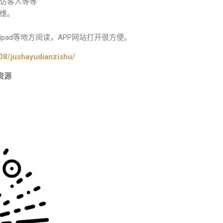
访客人等等
维。
pad等地方阅读，APP网站打开很方便。
08/jushayudianzishu/
资源