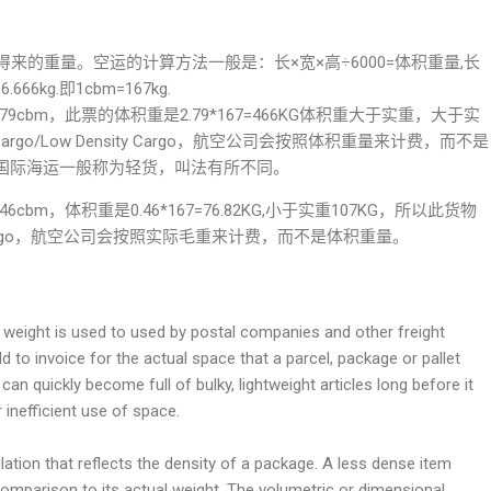
体积计算得来的重量。空运的计算方法一般是：长×宽×高÷6000=体积重量,长
666kg.即1cbm=167kg.
cbm，此票的体积重是2.79*167=466KG体积重大于实重，大于实
rgo/Low Density Cargo，航空公司会按照体积重量来计费，而不是
国际海运一般称为轻货，叫法有所不同。
bm，体积重是0.46*167=76.82KG,小于实重107KG，所以此货物
nsity Cargo，航空公司会按照实际毛重来计费，而不是体积重量。
weight is used to used by postal companies and other freight
d to invoice for the actual space that a parcel, package or pallet
 can quickly become full of bulky, lightweight articles long before it
 inefficient use of space.
lation that reflects the density of a package. A less dense item
omparison to its actual weight. The volumetric or dimensional