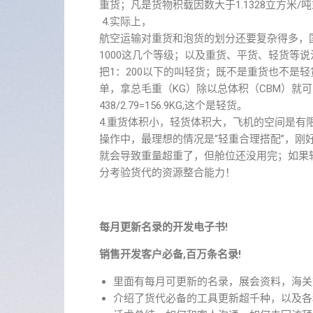
重货；凡是货物积载因数大于1.1328立方米/
4.实际上，
航空运输对重货和泡货的划分还要复杂得多，国际
1000这几个等级；以及重货、平货、轻货等说法
把1：200以下的叫轻货；既不是重货也不是
单，拿总毛重（KG）除以总体积（CBM）就可
438/2.79=156.9KG,这个是轻货。
4.重货体积小，轻货体积大，飞机的空间是
操作中，最理想的情况是“轻重合理搭配”，
就会导致重量超重了，但舱位还没用完；如果
分考验货代的资源整合能力！
每月更新名录的开发电子书!
销售开发客户必备,百万条名录!
里面有每月可更新的名录，展会资料，海关
介绍了货代必备的工具更新超千种，以及各