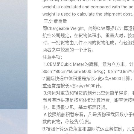
weight is calculated and compared with the act
weight is used to calculate the shipment cost.
三.计费重量
即Chargeable Weight，简称C.W.即据以计
航空公司规定，在货物体积小，重量大时，按
时，一批货物由几件不同的货物组成，有轻泡
两者之中较高的一个计算。
注意事项：
1.CBM是Cubic Meter的简称，意为立
80cm*80cm*60cm/6000=64Kg；0.8m*0.8m*0
2.国际快递中体积重是按长×宽×高÷5000计算
重通常是按长×宽×高÷6000计。
3.海运对重货和轻货的划分比空运简单得多，
而且海运拼箱是按照体积计算运费，跟空运按
中，重货很少见，基本都是轻货。
A.按照船舶积载来看，凡是货物积载因数小
数的货物，称轻货/泡货。
B.按照计算运费角度和国际航运业务惯例，凡是货