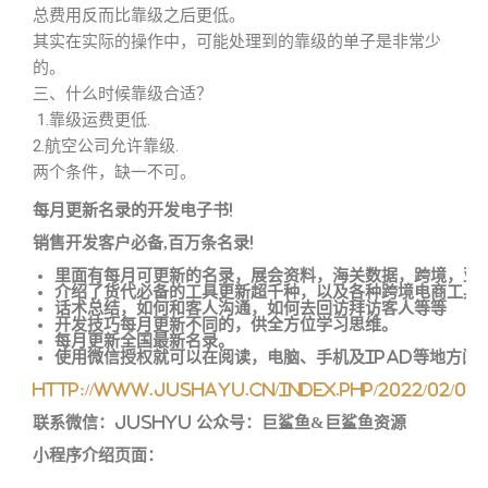
总费用反而比靠级之后更低。
其实在实际的操作中，可能处理到的靠级的单子是非常少
的。
三、什么时候靠级合适？
1.靠级运费更低.
2.航空公司允许靠级.
两个条件，缺一不可。
每月更新名录的开发电子书!
销售开发客户必备,百万条名录!
里面有每月可更新的名录，展会资料，海关数据，跨境，亚
介绍了货代必备的工具更新超千种，以及各种跨境电商工具
话术总结，如何和客人沟通，如何去回访拜访客人等等
开发技巧每月更新不同的，供全方位学习思维。
每月更新全国最新名录。
使用微信授权就可以在阅读，电脑、手机及ipad等地方阅
http://www.jushayu.cn/index.php/2022/02/0
联系微信：JUSHYU 公众号：巨鲨鱼&巨鲨鱼资源
小程序介绍页面：