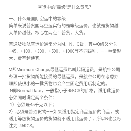
空运中的“靠级”是什么意思？
一、什么是国际空运中的靠级！
简单来说普货国际空运实行的是等级运价，也就是货物越
大单价越低。核心在两点：普货，大货。
普通货物航空运价通常分为M、N、Q级，其中Q级又分为
+45、+100、+300、+500、+1000等不同级别，——重量越
大，费率越便宜。
M即Minimum Charge,最低运费也叫起码运费，是航空公司
办理一批货物所能接受的最低运费，是航空公司在考虑办
理即使很小的一批货物也会产生固定费用后制定的。
N即Normal Rate，一般指小于45KGS的价格，适用此运价
必须同时满足两个条件：
1）必须是45千克以下；
2）必须是普通货物——如果适用指定商品运价的商品，或
适用等级货物运价的货物就不适用此运价了，所以N也会标
注为-45KGS。